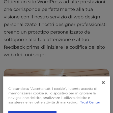
Ottieni un sito WordPress ad alte prestazioni
che corrisponde perfettamente alla tua
visione con il nostro servizio di web design
personalizzato. I nostri designer professionisti
creano un prototipo personalizzato da
sottoporre alla tua attenzione e al tuo
feedback prima di iniziare la codifica del sito
web dei tuoi sogni.
Cliccando su “Accetta tutti i cookie”, l'utente accetta di
memorizzare i cookie sul dispositivo per migliorare la
navigazione del sito, analizzare l'utilizzo del sito e
assistere nelle nostre attività di marketing.
Trust Center