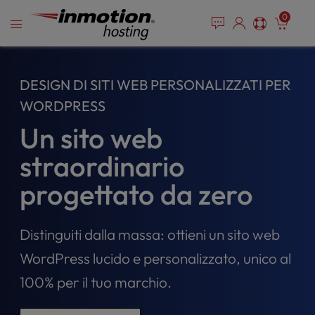
P
Vai
e
0
l
a
al
e
d
contenuto
e
a
r
s
DESIGN DI SITI WEB PERSONALIZZATI PER
s
e
n
WORDPRESS
o
Un sito web
t
e
straordinario
:
T
progettato da zero
h
i
s
Distinguiti dalla massa: ottieni un sito web
w
e
WordPress lucido e personalizzato, unico al
b
100% per il tuo marchio.
s
i