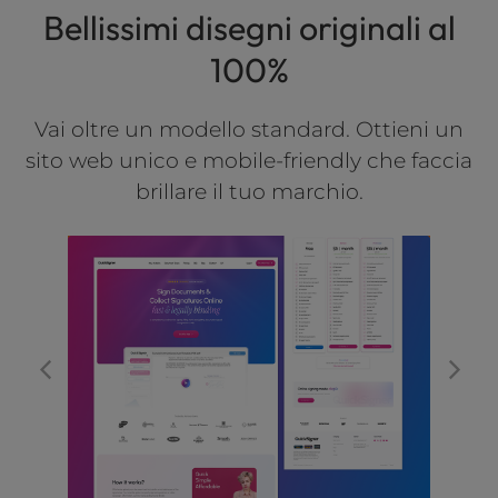
Bellissimi disegni originali al
l
i
100%
t
y
s
Vai oltre un modello standard. Ottieni un
y
sito web unico e mobile-friendly che faccia
s
brillare il tuo marchio.
t
e
m
.