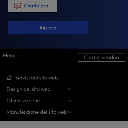
t
Chatta ora
e
i
n
c
Iniziare
l
u
d
e
Menu
Chat di vendita
s
a
n
a
Servizi del sito web
c
Design del sito web
c
e
Ottimizzazione
s
s
Manutenzione del sito web
i
b
i