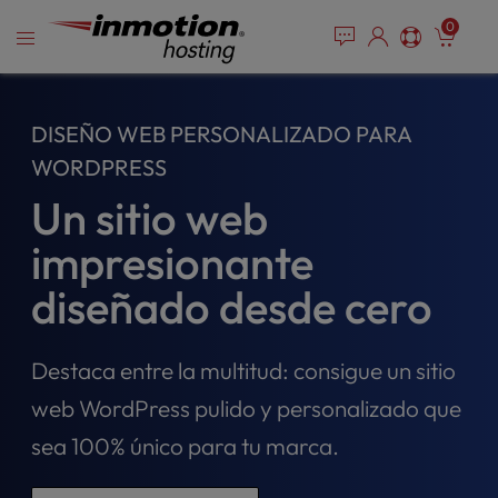
P
Saltar
e
0
l
a
al
e
d
contenido
e
a
r
s
DISEÑO WEB PERSONALIZADO PARA
s
e
n
WORDPRESS
o
Un sitio web
t
e
impresionante
:
T
diseñado desde cero
h
i
s
Destaca entre la multitud: consigue un sitio
w
e
web WordPress pulido y personalizado que
b
sea 100% único para tu marca.
s
i