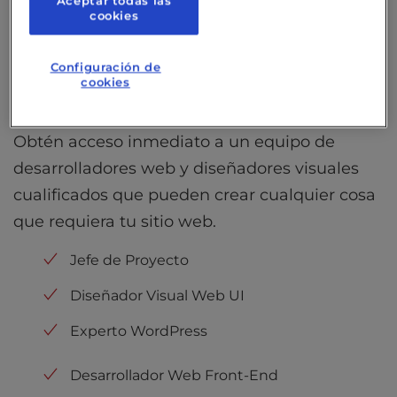
Aceptar todas las
cookies
Configuración de
cookies
Tu propio equipo web
Obtén acceso inmediato a un equipo de
desarrolladores web y diseñadores visuales
cualificados que pueden crear cualquier cosa
que requiera tu sitio web.
Jefe de Proyecto
Diseñador Visual Web UI
Experto WordPress
Desarrollador Web Front-End