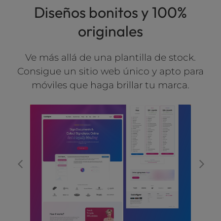
Diseños bonitos y 100%
l
i
originales
t
y
s
Ve más allá de una plantilla de stock.
y
Consigue un sitio web único y apto para
s
móviles que haga brillar tu marca.
t
e
m
.