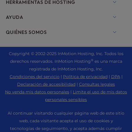
Hosting Compartido
HERRAMIENTAS DE HOSTING
Alojamiento para WordPress
WordPress
AYUDA
Gestionado WordPress
Hosting WooCommerce
Chat en directo
QUIÉNES SOMOS
UltraStack ONE para WordPress
Drupal Hosting
+ 757-350-8523
Hosting VPS
Contacta con nosotros
Hosting Joomla
+44 2045 763722
Copyright ©
2002-2025
InMotion Hosting, Inc.
Todos los
VPS en la nube
Quiénes somos
cPanel Hosting
®
derechos reservados. InMotion Hosting
es una marca
Centro de Apoyo
Hosting en servidores dedicados
Blog
registrada de InMotion Hosting, Inc.
Hosting PHP
Recursos
Servidores Bare Metal
Condiciones del servicio
|
Política de privacidad
|
DPA
|
Noticias
Hosting Magento
Apoyo comunitario
Declaración de accesibilidad
|
Consultas legales
Soluciones de Hosting para empresas
Empleo
Hosting PrestaShop
No venda mis datos personales
|
Limite el uso de mis datos
WordPress Tutoriales
Nube OpenMetal IaaS
Programa de Afiliación
personales sensibles
Hosting Laravel
Soluciones InMotion
Hosting para revendedores
Recomienda a un amigo
Alojamiento Ubuntu
Al continuar visitando cualquier página web de este sitio
Hosting gestionado
Revendedor VPS
Hosting Web para estudiantes
web, cada visitante acepta el uso de cookies y
Alojamiento Linux
Migraciones de sitios web
tecnologías de seguimiento, y acepta además cumplir
Hosting de servidores Minecraft
Mapa del sitio