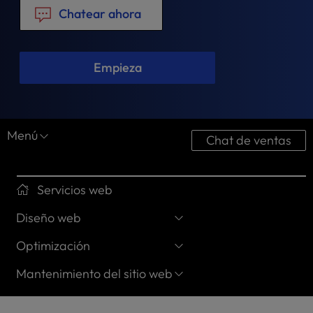
t
Chatear ahora
e
i
n
c
Empieza
l
u
d
e
Menú
Chat de ventas
s
a
n
a
Servicios web
c
Diseño web
c
e
Optimización
s
s
Mantenimiento del sitio web
i
b
i