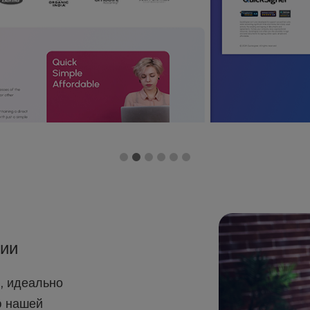
ции
, идеально
ю нашей