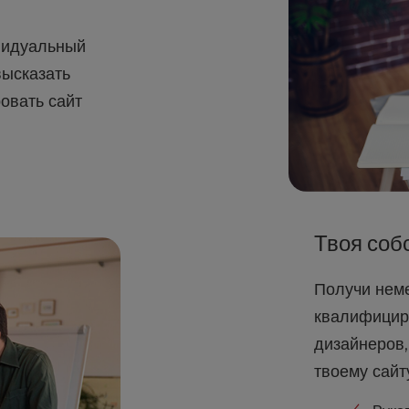
видуальный
высказать
овать сайт
Твоя соб
Получи нем
квалифицир
дизайнеров,
твоему сайт