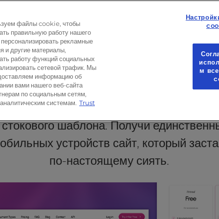
Настройк
зуем файлы cookie, чтобы
coo
ать правильную работу нашего
, персонализировать рекламные
тимизация
Обслуживание веб-сайта
я и другие материалы,
Согл
ать работу функций социальных
испо
нализировать сетевой трафик. Мы
м вс
доставляем информацию об
c
ании вами нашего веб-сайта
ые, 100% оригинальные 
тнерам по социальным сетям,
 аналитическим системам.
Trust
 стокового шаблона. Получи единственны
обильных устройств сайт, который заста
по-настоящему сиять.