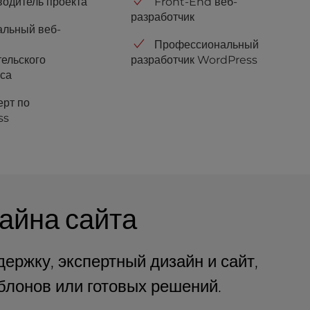
водитель проекта
Front-End веб-
разработчик
альный веб-
Профессиональный
тельского
разработчик WordPress
са
ерт по
ss
айна сайта
ржку, экспертный дизайн и сайт,
аблонов или готовых решений.