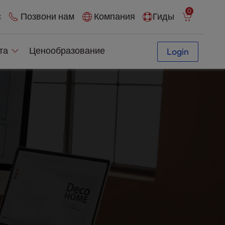
0
с
Позвони нам
Компания
Гиды
йта
Ценообразование
Login