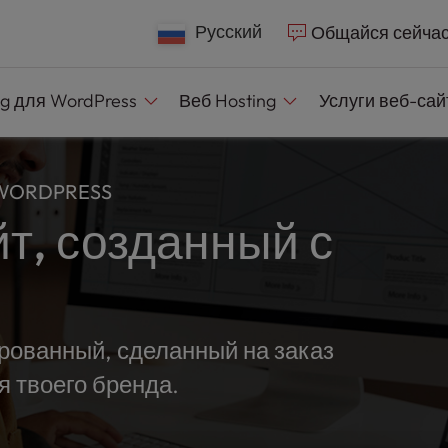
e
n
Русский
Общайся сейча
r
e
ng
для WordPress
Веб
Hosting
Услуги веб-са
a
d
e
WORDPRESS
r
т, созданный с
s
ированный, сделанный на заказ
я твоего бренда.