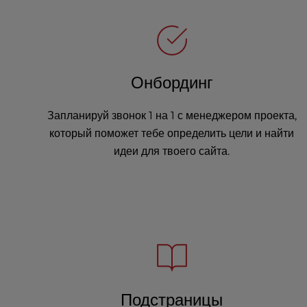
u
s
i
n
g
Онбординг
a
s
c
Запланируй звонок 1 на 1 с менеджером проекта,
r
который поможет тебе определить цели и найти
e
идеи для твоего сайта.
e
n
r
e
a
d
e
r
;
P
Подстраницы
r