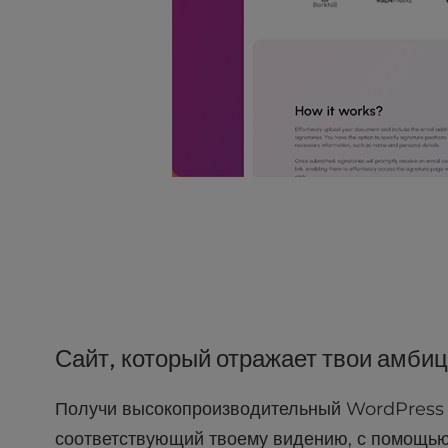
r
o
l
-
F
1
1
t
o
a
d
j
u
s
t
t
Сайт, который отражает твои амби
h
e
w
Получи высокопроизводительный WordPress 
e
соответствующий твоему видению, с помощь