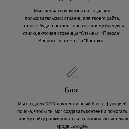
e
Мы специализируемся на создании
s
пользовательских страниц для твоего сайта,
s
C
которые будут соответствовать твоему бренду и
o
стилю, включая страницы "Отзывы", "Пресса",
n
"Вопросы и ответы" и "Контакты".
t
r
o
l
-
F
1
0
Блог
t
o
Мы создаем SEO-дружественный блог с функцией
o
поиска, чтобы ты мог создавать контент и помогать
p
своему сайту ранжироваться в поисковых системах
e
n
вроде Google.