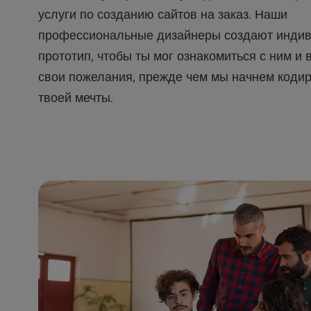
b
услуги по созданию сайтов на заказ. Наши
s
i
профессиональные дизайнеры создают инди
t
прототип, чтобы ты мог ознакомиться с ним и 
e
свои пожелания, прежде чем мы начнем кодир
t
o
твоей мечты.
p
e
o
p
l
e
w
i
t
h
v
i
s
u