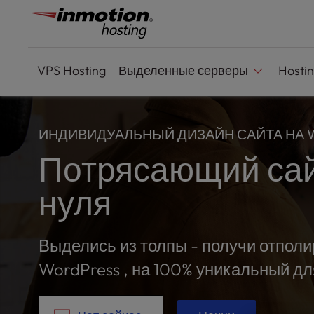
P
Перейти
l
к
e
содержимому
a
s
VPS
Hosting
Выделенные серверы
Hosti
e
n
o
t
ИНДИВИДУАЛЬНЫЙ ДИЗАЙН САЙТА НА 
e
Потрясающий сай
:
T
нуля
h
i
s
w
Выделись из толпы - получи отпол
e
WordPress , на 100% уникальный дл
b
s
i