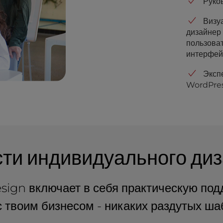
Руко
Визу
дизайнер
пользова
интерфей
Эксп
WordPre
ти индивидуального диз
ign включает в себя практическую подде
с твоим бизнесом - никаких раздутых ш