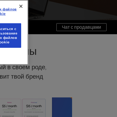
и файлов
kie
Чат с продавцами
аситься с
льзование
ех файлов
ookie
дизайны
й в своем роде,
вит твой бренд