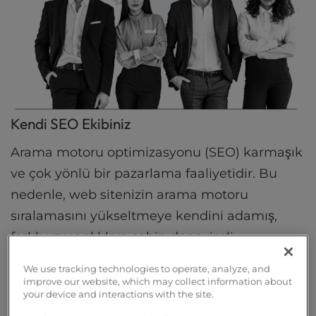
Kendi SEO Ekibiniz
Arama motoru optimizasyonu (SEO) karmaşık
ve çok yönlü bir pazarlama faaliyetidir. Bu
nedenle, web sitenizin arama motoru
sıralamasını yükseltmeye kendini adamış,
farklı uzmanlıklara sahip deneyimli
profesyonellerden oluşan bir ekip kurduk.
We use tracking technologies to operate, analyze, and
improve our website, which may collect information about
your device and interactions with the site.