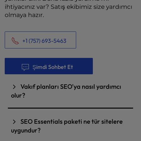
ihtiyacınız var? Satış ekibimiz size yardımcı
olmaya hazır.
+1 (757) 693-5463
Şimdi Sohbet Et
Vakıf planları SEO'ya nasıl yardımcı
olur?
Temel planlar web siteniz için SEO'nun
temellerini oluşturur. Bunlar arasında
SEO Essentials paketi ne tür sitelere
hedeflenecek en iyi anahtar kelimelerin
uygundur?
belirlenmesi, sitenizdeki her sayfanın arama