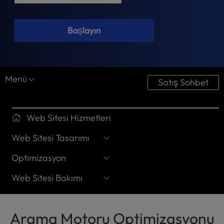
t
e
i
Başlayın
n
c
l
u
Menü
d
Satış Sohbet
e
s
a
Web Sitesi Hizmetleri
n
a
Web Sitesi Tasarımı
c
c
Optimizasyon
e
Web Sitesi Bakımı
s
s
i
b
Arama Motoru Optimizasyonu
i