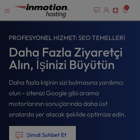
P
İçeriğe
e
0
l
a
geç
e
d
e
a
r
s
PROFESYONEL HIZMET: SEO TEMELLERI
s
e
n
Daha Fazla Ziyaretçi
o
t
Alın, İşinizi Büyütün
e
:
T
Daha fazla kişinin sizi bulmasına yardımcı
h
olun - sitenizi Google gibi arama
i
s
motorlarının sonuçlarında daha üst
w
sıralarda yer alacak şekilde optimize edin.
e
b
s
i
Şimdi Sohbet Et