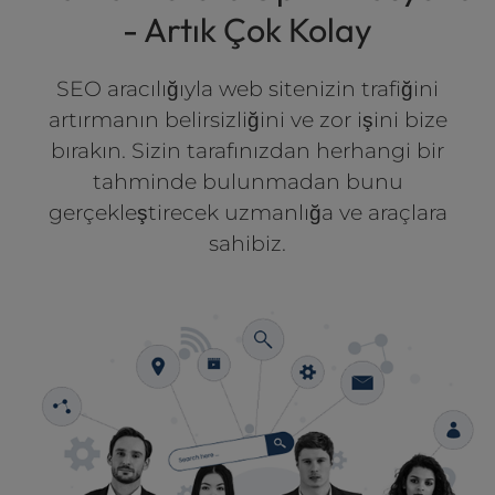
l
- Artık Çok Kolay
i
t
SEO aracılığıyla web sitenizin trafiğini
y
s
artırmanın belirsizliğini ve zor işini bize
y
bırakın. Sizin tarafınızdan herhangi bir
s
tahminde bulunmadan bunu
t
gerçekleştirecek uzmanlığa ve araçlara
e
m
sahibiz.
.