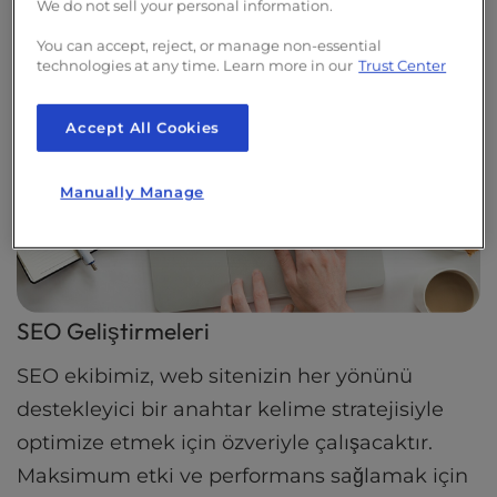
We do not sell your personal information.
You can accept, reject, or manage non-essential
technologies at any time. Learn more in our
Trust Center
Accept All Cookies
Manually Manage
SEO Geliştirmeleri
SEO ekibimiz, web sitenizin her yönünü
destekleyici bir anahtar kelime stratejisiyle
optimize etmek için özveriyle çalışacaktır.
Maksimum etki ve performans sağlamak için