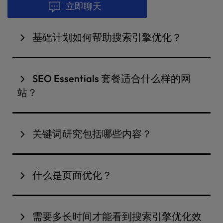
立即聊天
基础计划如何帮助搜索引擎优化？
基础计划为您的网站建立搜索引擎优化的基础。其中
包括找出最佳的目标关键词，确保您网站上的每个页
SEO Essentials 套餐适合什么样的网
面都设置正确，以便在搜索引擎中找到，并检查您的
站？
网站是否整体运行良好。这有助于您的网站在正确的
起点上吸引更多访问者。
SEO Essentials 套餐
是
小型企业、初创公司、博客
作者和本地服务提供商
提高搜索引擎排名的理想选
关键词研究包括哪些内容？
择。它非常适合需要
基本优化的
网站，如关键词研
究、元标签和技术性搜索引擎优化修复，而不需要高
关键词研究包括确定目标受众正在使用的
最相关、最
级搜索引擎优化策略。
高效的搜索关键词
。这包括分析
搜索量、竞争程度和
什么是页面优化？
用户意图
，以找到最适合您企业的关键词。正确的关
键词研究有助于优化您的内容并提高搜索排名。
页面优化包括改进网站的各种元素，以提高
搜索能见
度和用户体验
。这包括
优化元标题、描述、标题、内
需要多长时间才能看到搜索引擎优化效
容、内部链接、图像和页面速度
。它能确保您的网站