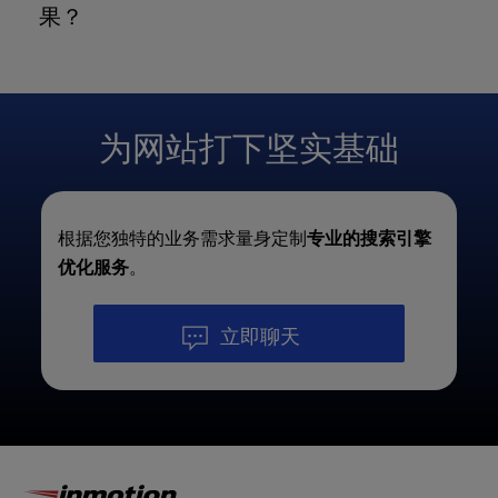
果？
结构合理，既能为搜索引擎服务，又能为访问者提供
价值。
搜索引擎优化是一项
长期战略
，效果因竞争、行业和
网站权威性而异。通常情况下，您可能会
在 4-6 周内
开始看到
初步的改善，
而
显著的效果--如
更高的排名
为网站打下坚实基础
和更
多的
流量--可能需要
3-6 个月或更长
的时间。
根据您独特的业务需求量身定制
专业的搜索引擎
优化服务
。
立即聊天