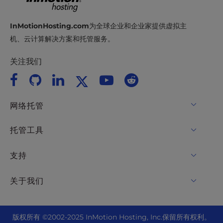
InMotionHosting.com
为全球企业和企业家提供虚拟主
机、云计算解决方案和托管服务。
关注我们
网络托管
共享主机
托管工具
WordPress托管
WordPress
支持
托管WordPress
WooCommerce 托管
在线聊天
关于我们
适用于WordPress的UltraStack ONE
Drupal 托管
+ 757-350-8523
VPS 托管
联系我们
Joomla 托管
+44 2045 763722
版权所有 ©
2002-2025
InMotion Hosting, Inc.
保留所有权利。
云 VPS
关于我们