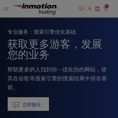
P
跳
e
0
l
a
至
e
d
内
e
a
容
r
s
专业服务：搜索引擎优化基础
s
e
n
获取更多游客，发展
o
t
您的业务
e
:
T
帮助更多的人找到你--优化你的网站，使
h
其在谷歌等搜索引擎的搜索结果中排名靠
i
s
前。
w
e
b
立即聊天
s
i