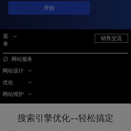
t
e
开始
i
n
c
l
菜
销售交流
u
单
d
e
网站服务
s
a
网站设计
n
a
优化
c
c
网站维护
e
s
s
搜索引擎优化--轻松搞定
i
b
i