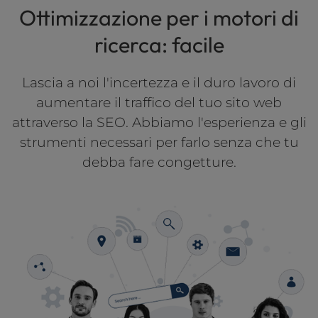
Ottimizzazione per i motori di
l
i
ricerca: facile
t
y
s
Lascia a noi l'incertezza e il duro lavoro di
y
aumentare il traffico del tuo sito web
s
attraverso la SEO. Abbiamo l'esperienza e gli
t
e
strumenti necessari per farlo senza che tu
m
debba fare congetture.
.