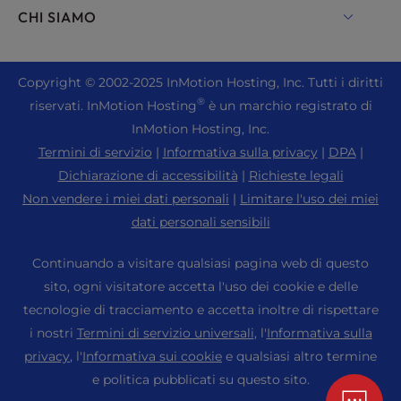
Hosting WooCommerce
Chat in diretta
CHI SIAMO
UltraStack ONE per WordPress
Drupal Hosting
+ 757-350-8523
Hosting VPS
Contattaci
Joomla Hosting
+44 2045 763722
Copyright ©
2002-2025
InMotion Hosting, Inc.
Tutti i diritti
Cloud VPS
Chi siamo
cPanel Hosting
®
riservati. InMotion Hosting
è un marchio registrato di
Centro di assistenza
Hosting su server dedicato
Blog
InMotion Hosting, Inc.
Hosting PHP
Risorse
Server Bare Metal
Termini di servizio
|
Informativa sulla privacy
|
DPA
|
Notizie
Magento Hosting
Supporto alla comunità
Dichiarazione di accessibilità
|
Richieste legali
Soluzioni di hosting aziendale
Carriera
PrestaShop Hosting
Non vendere i miei dati personali
|
Limitare l'uso dei miei
WordPress Tutorial
OpenMetal Cloud IaaS
Programma di affiliazione
dati personali sensibili
Laravel Hosting
Soluzioni InMotion
Hosting per rivenditori
Segnala un amico
Hosting Ubuntu
Continuando a visitare qualsiasi pagina web di questo
Hosting gestito
Rivenditore VPS
Hosting web per studenti
sito, ogni visitatore accetta l'uso dei cookie e delle
Hosting Linux
Migrazioni di siti web
tecnologie di tracciamento e accetta inoltre di rispettare
Hosting server Minecraft
Mappa del sito
Cruscotto WebPro
i nostri
Termini di servizio universali
, l'
Informativa sulla
Sedi dei centri dati
Hosting eCommerce
Impostazioni cookie
WordPress Costruttore di siti web
privacy
, l'
Informativa sui cookie
e qualsiasi altro termine
Centro dati di Los Angeles
Impostazioni di accessibilità (ADA)
e politica pubblicati su questo sito.
Nomi di dominio
Centro dati di Ashburn