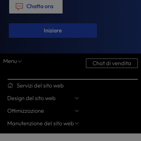
t
Chatta ora
e
i
n
c
Iniziare
l
u
d
e
Menu
Chat di vendita
s
a
n
a
Servizi del sito web
c
Design del sito web
c
e
Ottimizzazione
s
s
Manutenzione del sito web
i
b
i