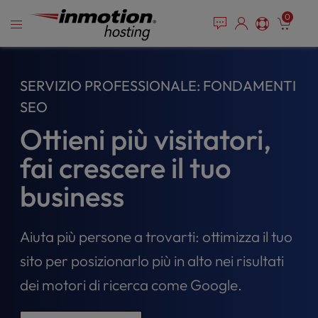
P
Vai
e
0
l
a
al
e
d
contenuto
e
a
r
s
SERVIZIO PROFESSIONALE: FONDAMENTI
s
e
n
SEO
o
Ottieni più visitatori,
t
e
fai crescere il tuo
:
T
business
h
i
s
Aiuta più persone a trovarti: ottimizza il tuo
w
e
sito per posizionarlo più in alto nei risultati
b
dei motori di ricerca come Google.
s
i