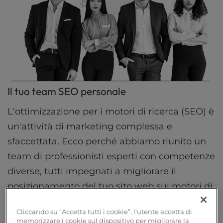
Il tuo team SEO personale
L'ottimizzazione per i motori di ricerca (SEO) è
un'attività di marketing complessa e
sfaccettata. Ecco perché abbiamo riunito un
team di professionisti esperti con competenze
diverse, tutti impegnati a migliorare il
posizionamento del tuo sito web sui motori di
ricerca.
Cliccando su “Accetta tutti i cookie”, l'utente accetta di
memorizzare i cookie sul dispositivo per migliorare la