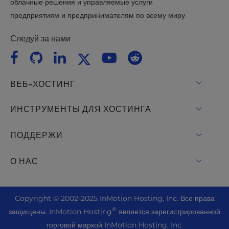
облачные решения и управляемые услуги
предприятиям и предпринимателям по всему миру.
Следуй за нами
ВЕБ-ХОСТИНГ
Общий хостинг
ИНСТРУМЕНТЫ ДЛЯ ХОСТИНГА
Хостинг для WordPress
WordPress
ПОДДЕРЖИ
Управляемый WordPress
Хостинг для WooCommerce
Живой чат
О НАС
UltraStack ONE для WordPress
Drupal Хостинг
+ 757-350-8523
VPS-хостинг
Свяжитесь с нами
Joomla Хостинг
+44 2045 763722
Copyright ©
2002-2025
InMotion Hosting, Inc.
Все права
Облачный VPS
О нас
cPanel Хостинг
®
защищены. InMotion Hosting
является зарегистрированной
Центр поддержки
Хостинг выделенных серверов
Блог
торговой маркой InMotion Hosting, Inc.
PHP-хостинг