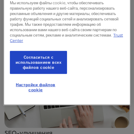
знаниями, и все они нацелены на то, чтобы
Мы используем файлы cookie, чтобы обеспечивать
правильную работу нашего веб-сайта, персонализировать
поднять рейтинг твоего сайта в поисковых
рекламные объявления и другие материалы, обеспечивать
системах.
работу функций социальных сетей и анализировать сетевой
трафик. Мы также предоставляем информацию об
использовании вами нашего веб-сайта своим партнерам по
социальным сетям, рекламе и аналитическим системам.
Trust
Center
Согласиться с
использованием всех
файлов cookie
Настройки файлов
cookie
SEO-улучшения