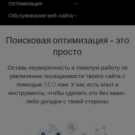
Оптимизация
l
i
Обслуживание веб-сайта
t
y
s
Поисковая оптимизация - это
y
s
просто
t
e
m
Оставь неуверенность и тяжелую работу по
.
увеличению посещаемости твоего сайта с
помощью SEO нам. У нас есть опыт и
инструменты, чтобы сделать это без каких-
либо догадок с твоей стороны.