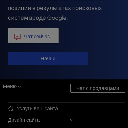
t
позиции в результатах поисковых
e
i
систем вроде Google.
n
c
l
Чат сейчас
u
d
e
s
Начни
a
n
a
c
Меню
Чат с продавцами
c
e
s
s
Услуги веб-сайта
i
Дизайн сайта
b
i