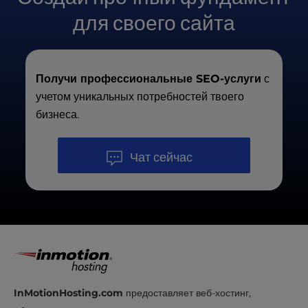
правильно структурирован для поисковых систем
время как
значительные результаты, такие
для своего сайта
и при этом предоставляет ценность для
как
повышение рейтинга и увеличение трафика,
посетителей.
могут занять
3-6 месяцев или больше
.
Получи профессиональные SEO-услуги
с
учетом уникальных потребностей твоего
бизнеса.
Чат сейчас
InMotionHosting.com
предоставляет веб-хостинг,