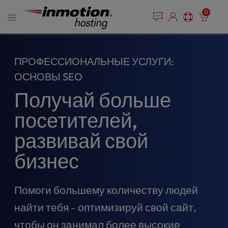
P
Перейти
e
0
l
a
к
e
d
содержимому
e
a
r
s
ПРОФЕССИОНАЛЬНЫЕ УСЛУГИ:
s
e
n
ОСНОВЫ SEO
o
Получай больше
t
e
посетителей,
:
T
развивай свой
h
i
бизнес
s
w
e
Помоги большему количеству людей
b
найти тебя - оптимизируй свой сайт,
s
i
чтобы он занимал более высокие