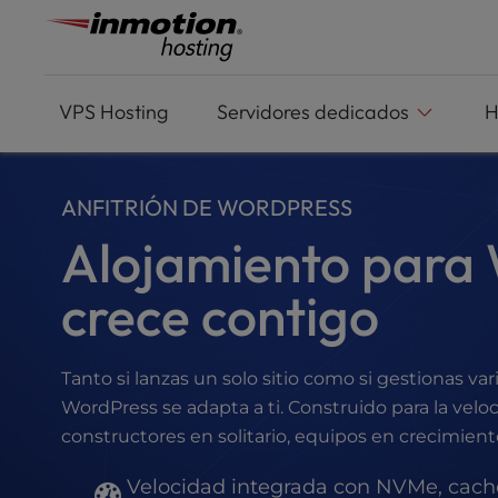
P
Saltar
l
al
e
contenido
a
s
VPS
Hosting
Servidores dedicados
H
e
n
o
ANFITRIÓN DE WORDPRESS
t
e
Alojamiento para
:
T
crece contigo
h
i
s
w
Tanto si lanzas un solo sitio como si gestionas va
e
WordPress se adapta a ti. Construido para la velo
b
constructores en solitario, equipos en crecimie
s
i
Velocidad integrada con NVMe, caché