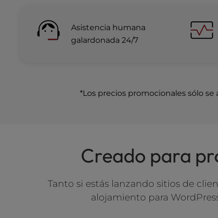
a
l
Asistencia humana
d
i
galardonada 24/7
s
a
b
i
l
*Los precios promocionales sólo se a
i
t
i
e
s
Creado para pro
w
h
o
Tanto si estás lanzando sitios de cl
a
alojamiento para WordPress
r
e