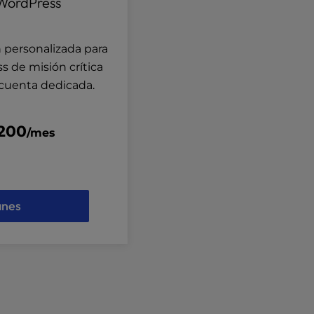
WordPress
 personalizada para
s de misión crítica
cuenta dedicada.
200
/mes
anes