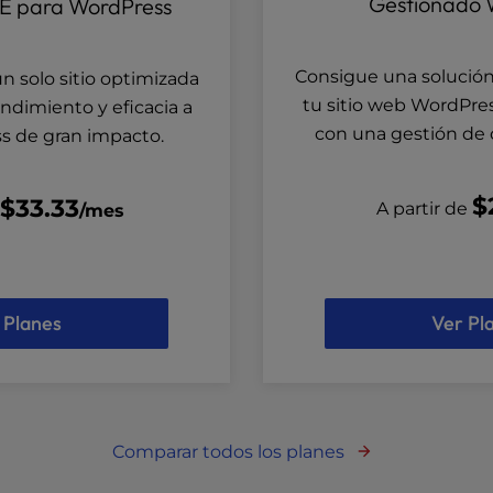
Gestionado 
E para WordPress
Consigue una solución
n solo sitio optimizada
tu sitio web WordPres
endimiento y eficacia a
con una gestión de 
ss de gran impacto.
$
$33.33
A partir de
e
/mes
 Planes
Ver Pl
Comparar todos los planes