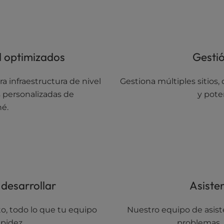
d optimizados
Gestió
a infraestructura de nivel
Gestiona múltiples sitios,
 personalizadas de
y pote
é.
 desarrollar
Asiste
to, todo lo que tu equipo
Nuestro equipo de asist
pidez.
problemas, 