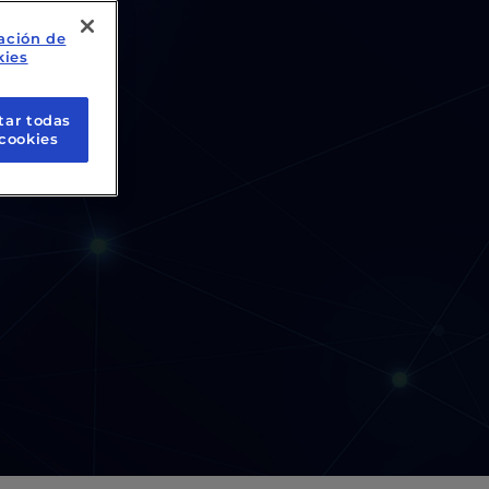
ación de
kies
tar todas
 cookies