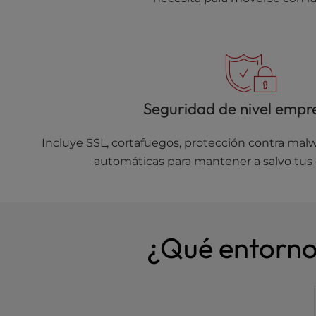
e
s
s
C
o
n
Seguridad de nivel empre
t
r
o
Incluye SSL, cortafuegos, protección contra mal
l
automáticas para mantener a salvo tus 
-
F
1
0
t
¿Qué entorno 
o
o
p
e
n