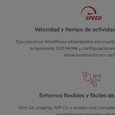
u
s
i
n
g
Velocidad y tiempo de activida
a
s
c
Ejecuta sitios WordPress ultrarrápidos con nuestr
r
empresarial, SSD NVMe y configuraciones
e
almacenamiento en cach
e
n
r
e
a
d
e
Entornos flexibles y fáciles de
r
;
SSH, Git, staging, WP-CLI y acceso root comple
P
necesita para moverse con ra
r