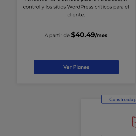
r
control y los sitios WordPress críticos para el
o
cliente.
l
-
F
$40.49
A partir de
/mes
1
1
t
o
a
Ver Planes
d
j
u
s
t
Construido p
t
h
e
w
e