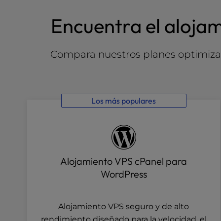
l
Encuentra el aloja
i
t
y
s
Compara nuestros planes optimizad
y
s
t
e
Los más populares
m
.
P
r
e
Alojamiento VPS cPanel para
s
s
WordPress
C
o
n
Alojamiento VPS seguro y de alto
t
rendimiento diseñado para la velocidad, el