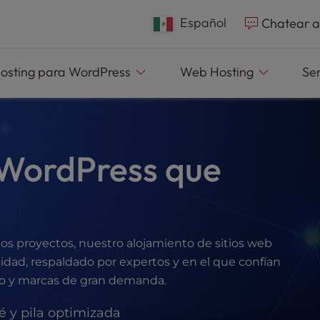
e
n
Español
Chatear a
r
e
osting
para WordPress
Web
Hosting
Se
a
d
e
r
 WordPress que
s
rios proyectos, nuestro alojamiento de sitios web
cidad, respaldado por expertos y en el que confían
nto y marcas de gran demanda.
 y pila optimizada