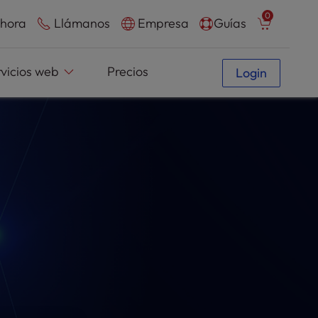
0
hora
Llámanos
Empresa
Guías
rvicios web
Precios
Login