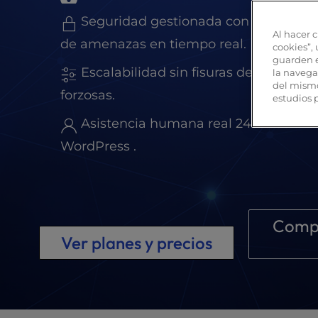
t
e
Seguridad gestionada con SSL gratuit
i
Al hacer c
de amenazas en tiempo real.
n
cookies”,
guarden e
c
Escalabilidad sin fisuras desde el niv
la navegac
l
del mismo
forzosas.
u
estudios 
d
Asistencia humana real 24 horas al dí
e
s
WordPress .
a
n
a
c
c
Compa
e
Ver planes y precios
s
s
i
b
i