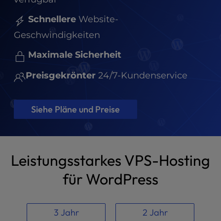
t
e
Schnellere
Website-
i
n
Geschwindigkeiten
c
Maximale Sicherheit
l
u
Preisgekrönter
24/7-Kundenservice
d
e
s
Siehe Pläne und Preise
a
n
a
c
c
Leistungsstarkes VPS-Hosting
e
für WordPress
s
s
i
b
3 Jahr
2 Jahr
i