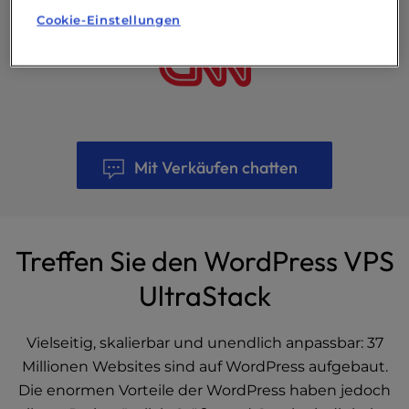
Cookie-Einstellungen
Mit Verkäufen chatten
Treffen Sie den WordPress VPS
UltraStack
Vielseitig, skalierbar und unendlich anpassbar: 37
Millionen Websites sind auf WordPress aufgebaut.
Die enormen Vorteile der WordPress haben jedoch