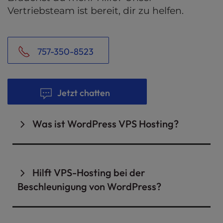
Vertriebsteam ist bereit, dir zu helfen.
757-350-8523
Jetzt chatten
Was ist WordPress VPS Hosting?
WordPress VPS-Hosting ist ein spezialisierter
virtueller privater Server, der speziell für
WordPress entwickelt wurde und ein hohes
Hilft VPS-Hosting bei der
Maß an Sicherheit, Leistung, Kontrolle und
Beschleunigung von WordPress?
Betriebszeit bietet.
Um schnell zu sein, braucht eine WordPress
Sicherheit
- InMotion Hosting verwendet
Website VPS-Hosting mit Funktionen wie