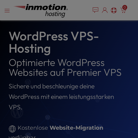
P
Zum
e
0
l
a
Inhalt
e
d
springen
e
a
r
s
WordPress VPS-
s
e
Hosting
n
o
t
Optimierte WordPress
e
Websites auf Premier VPS
:
T
h
Sichere und beschleunige deine
i
WordPress mit einem leistungsstarken
s
w
VPS.
e
b
s
Kostenlose
Website-Migration
i
verfügbar