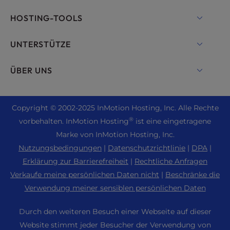
Shared Hosting
HOSTING-TOOLS
Hosting für WordPress
WordPress
UNTERSTÜTZE
Verwaltet WordPress
WooCommerce Hosting
Live Chat
ÜBER UNS
UltraStack ONE für WordPress
Drupal Hosting
+ 757-350-8523
VPS-Hosting
Kontakt
Joomla Hosting
+44 2045 763722
Copyright ©
2002-2025
InMotion Hosting, Inc.
Alle Rechte
Cloud VPS
Über uns
cPanel Hosting
®
vorbehalten. InMotion Hosting
ist eine eingetragene
Support Center
Dedicated Server Hosting
Blog
Marke von InMotion Hosting, Inc.
PHP-Hosting
Ressourcen
Bare Metal Server
Nutzungsbedingungen
|
Datenschutzrichtlinie
|
DPA
|
Nachrichten
Magento Hosting
Unterstützung der Gemeinschaft
Erklärung zur Barrierefreiheit
|
Rechtliche Anfragen
Enterprise Hosting Lösungen
Karriere
PrestaShop Hosting
Verkaufe meine persönlichen Daten nicht
|
Beschränke die
WordPress Tutorials
OpenMetal Cloud IaaS
Partnerprogramm
Verwendung meiner sensiblen persönlichen Daten
Laravel Hosting
InMotion Lösungen
Reseller Hosting
Freundschaftswerbung
Ubuntu Hosting
Durch den weiteren Besuch einer Webseite auf dieser
Managed Hosting
Reseller VPS
Studentisches Webhosting
Website stimmt jeder Besucher der Verwendung von
Linux-Hosting