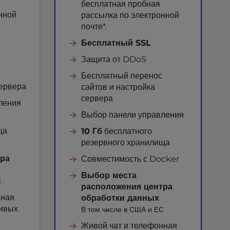
бесплатная пробная
нной
рассылка по электронной
почте*.
Бесплатный SSL
Защита от DDoS
Бесплатный перенос
сервера
сайтов и настройка
сервера
ления
Выбор панели управления
ща
10 Гб
бесплатного
резервного хранилища
тра
Совместимость с Docker
Выбор места
С
расположения центра
нная
обработки данных
чивых
В том числе в США и ЕС
Живой чат и телефонная