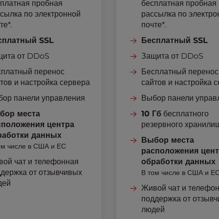
платная пробная
бесплатная пробная
сылка по электронной
рассылка по электро
те*.
почте*.
сплатный SSL
Бесплатный SSL
щита от DDoS
Защита от DDoS
сплатный перенос
Бесплатный перенос
тов и настройка сервера
сайтов и настройка 
бор панели управления
Выбор панели управ
бор места
10 Гб
бесплатного
сположения центра
резервного хранили
работки данных
Выбор места
ом числе в США и ЕС
расположения цен
ой чат и телефонная
обработки данных
держка от отзывчивых
В том числе в США и Е
дей
Живой чат и телефо
поддержка от отзыв
людей