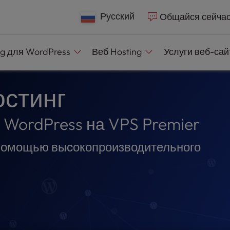
e
n
Русский
Общайся сейча
r
e
ng
для WordPress
Веб
Hosting
Услуги веб-са
a
d
e
остинг
r
s
WordPress на VPS Premier
 помощью высокопроизводительного