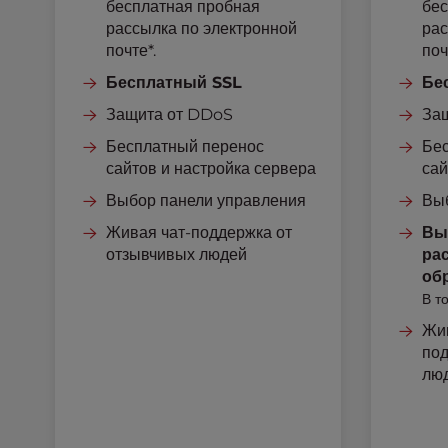
бесплатная пробная
бес
r
рассылка по электронной
рас
o
почте*.
поч
l
-
Бесплатный SSL
Бе
F
Защита от DDoS
За
1
1
Бесплатный перенос
Бе
t
сайтов и настройка сервера
сай
o
Выбор панели управления
Вы
a
d
Живая чат-поддержка от
Вы
j
отзывчивых людей
ра
u
об
s
В т
t
Жив
t
под
h
лю
e
w
e