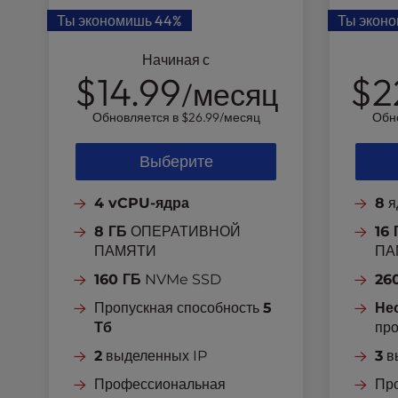
l
Ты экономишь
44%
Ты экон
i
t
Начиная с
y
$14.99
$2
/месяц
s
y
Обновляется в
$26.99
/месяц
Обн
s
t
Выберите
e
m
4 vCPU-ядра
8
я
.
P
8 ГБ
ОПЕРАТИВНОЙ
16 
r
ПАМЯТИ
ПА
e
160 ГБ
NVMe SSD
26
s
s
Пропускная способность
5
Не
C
Тб
про
o
2
выделенных IP
3
в
n
Профессиональная
Пр
t