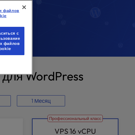
и файлов
kie
аситься с
льзование
ех файлов
ookie
 для WordPress
1 Месяц
Профессиональный класс
U
VPS 16 vCPU