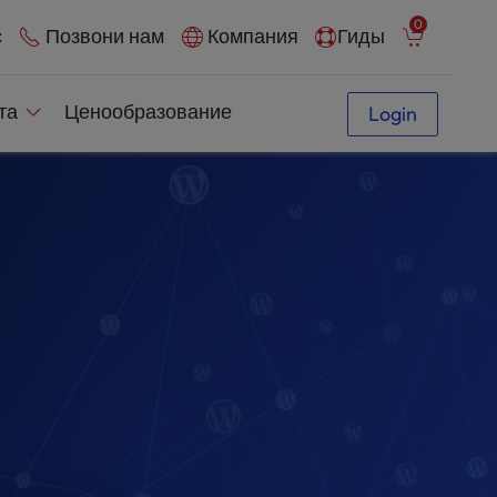
0
с
Позвони нам
Компания
Гиды
йта
Ценообразование
Login