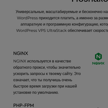
a
l
Универсальные, масштабируемые и бесконечно на
d
WordPress приходится платить, а именно за разм
i
аппаратную и программную конфигурацию, котор
s
a
WordPress VPS UltraStack обеспечивает скорость 
b
i
l
i
NGINX
t
NGINX используется в качестве
i
e
обратного прокси, чтобы значительно
s
ускорить запросы к твоему сайту. Это
w
означает, что ты получишь очень
h
быстрое время загрузки при нашей
o
установке по умолчанию.
a
r
e
PHP-FPM