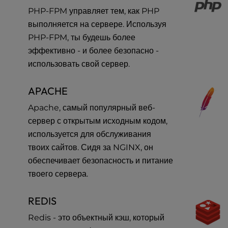
u
PHP-FPM управляет тем, как PHP
s
выполняется на сервере. Используя
i
n
PHP-FPM, ты будешь более
g
эффективно - и более безопасно -
a
использовать свой сервер.
s
c
APACHE
r
e
Apache, самый популярный веб-
e
сервер с открытым исходным кодом,
n
используется для обслуживания
r
твоих сайтов. Сидя за NGINX, он
e
a
обеспечивает безопасность и питание
d
твоего сервера.
e
r
REDIS
;
P
Redis - это объектный кэш, который
r