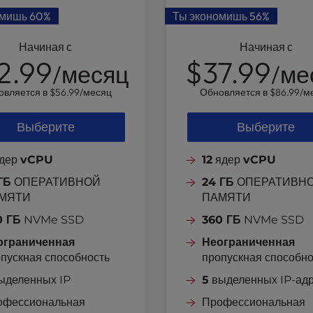
омишь
60%
Ты экономишь
56%
Начиная с
Начиная с
2.99
$37.99
/месяц
/ме
овляется в
$56.99
/месяц
Обновляется в
$86.99
/м
Выберите
Выберите
дер
vCPU
12
ядер
vCPU
ГБ
ОПЕРАТИВНОЙ
24 ГБ
ОПЕРАТИВН
МЯТИ
ПАМЯТИ
0 ГБ
NVMe SSD
360 ГБ
NVMe SSD
ограниченная
Неограниченная
пускная способность
пропускная способно
ыделенных IP
5
выделенных IP-ад
офессиональная
Профессиональная