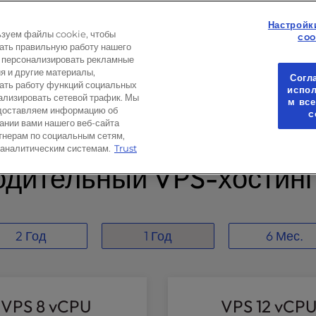
Настройк
зуем файлы cookie, чтобы
coo
 отмеченная наградами
ать правильную работу нашего
, персонализировать рекламные
я и другие материалы,
Согл
ать работу функций социальных
испо
нализировать сетевой трафик. Мы
м вс
доставляем информацию об
c
ании вами нашего веб-сайта
тнерам по социальным сетям,
 аналитическим системам.
Trust
дительный VPS-хостинг
2 Год
1 Год
6 Мес.
VPS 8 vCPU
VPS 12 vCP