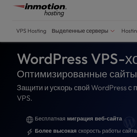
P
Перейти
l
к
e
содержимому
a
s
VPS
Hosting
Выделенные серверы
Hosti
e
n
o
WordPress VPS-х
t
e
:
Оптимизированные сайты 
T
h
Защити и ускорь свой WordPress с
i
VPS.
s
w
e
b
Бесплатная
миграция веб-сайта
s
Более высокая
скорость работы сайта
i