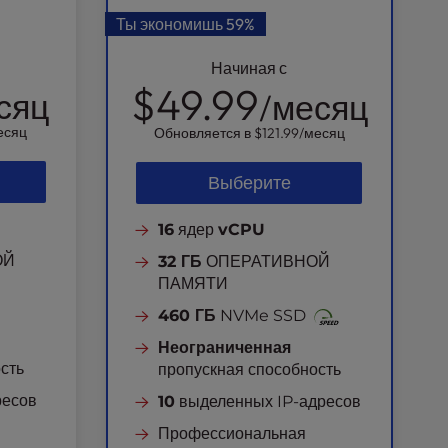
Ты экономишь
59%
Начиная с
$49.99
сяц
/месяц
есяц
Обновляется в
$121.99
/месяц
Выберите
16
ядер
vCPU
ОЙ
32 ГБ
ОПЕРАТИВНОЙ
ПАМЯТИ
460 ГБ
NVMe SSD
Неограниченная
сть
пропускная способность
ресов
10
выделенных IP-адресов
Профессиональная