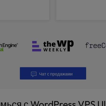
Чат с продажами
мься с WordPress VPS Ul