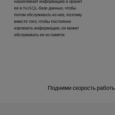
накапливает информацию и хранит
e
ее в NoSQL-базе данных, чтобы
s
потом обслуживать из нее, поэтому
s
вместо того, чтобы постоянно
C
o
извлекать информацию, он может
n
обслуживать ее из памяти.
t
r
o
l
-
F
1
0
t
Подними скорость работы
o
o
p
e
n