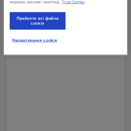
мережах, рекламі і аналітиці.
Trust Center
Хостинг Плюс
Контроль версій Python, Node.JS, Ruby та
GIT.
Прийняти всі файли
сookie
Нативне резервне копіювання та
міграція
Налаштування cookie
2
працівники PHP на сайт
Підтримка в чаті від корисних людей