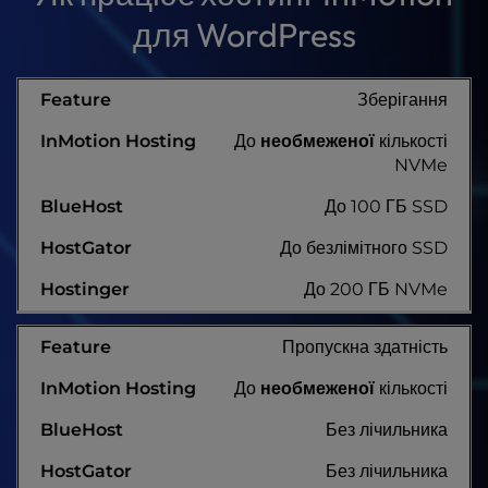
для WordPress
Зберігання
До
необмеженої
кількості
NVMe
До 100 ГБ SSD
До безлімітного SSD
До 200 ГБ NVMe
Пропускна здатність
До
необмеженої
кількості
Без лічильника
Без лічильника