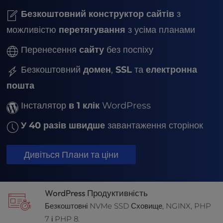
t
e
Безкоштовний конструктор сайтів
з
i
можливістю
перетягування
з усіма планами
n
c
Перенесення
сайту
без поспіху
l
u
Безкоштовний
домен
,
SSL
та
електронна
d
пошта
e
s
Інсталятор
в 1 клік
WordPress
a
n
У 40 разів швидше
завантаження сторінок
a
c
Дивіться Плани та ціни
c
e
s
s
WordPress Продуктивність
i
Безкоштовні NVMe SSD Сховище, NGINX, PHP
b
7 і PHP 8.
i