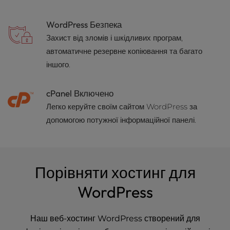
l
i
WordPress Безпека
t
Захист від зломів і шкідливих програм,
y
автоматичне резервне копіювання та багато
s
іншого.
y
s
t
cPanel Включено
e
Легко керуйте своїм сайтом WordPress за
m
допомогою потужної інформаційної панелі.
.
Порівняти хостинг для
WordPress
Наш веб-хостинг WordPress створений для