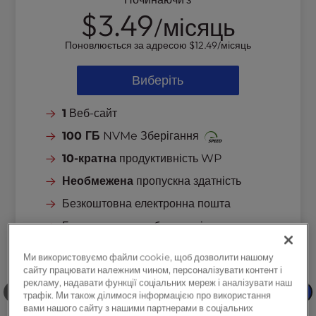
$3.49
/місяць
Поновлюється за адресою
$12.49
/місяць
Виберіть
1
Веб-сайт
100 ГБ
NVMe Зберігання
10-кратна
продуктивність WP
Необмежена
пропускна здатність
Безкоштовна електронна пошта
Безкоштовна пробна версія
професійної електронної пошти*
Ми використовуємо файли cookie, щоб дозволити нашому
Безкоштовний домен
сайту працювати належним чином, персоналізувати контент і
(вартість $23)
рекламу, надавати функції соціальних мереж і аналізувати наш
❮
❯
трафік. Ми також ділимося інформацією про використання
Безкоштовний SSL
вами нашого сайту з нашими партнерами в соціальних