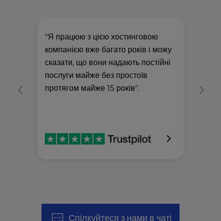
"Я працюю з цією хостинговою
"Що
компанією вже багато років і можу
ней
сказати, що вони надають постійні
Вон
послуги майже без простоїв
усп
протягом майже 15 років".
раз
Спілкуйтеся з нами в чаті