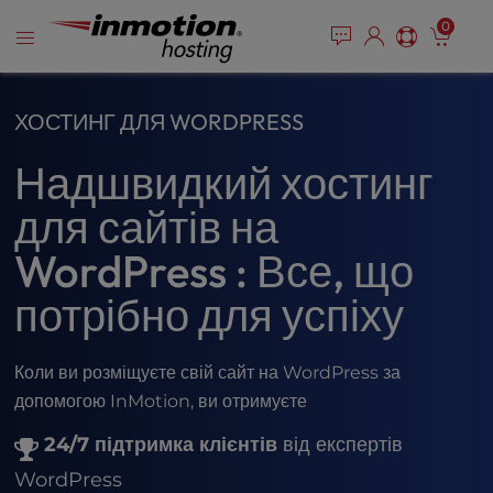
P
Перейти
e
0
l
a
до
e
d
змісту
e
a
r
s
ХОСТИНГ ДЛЯ WORDPRESS
s
e
n
Надшвидкий хостинг
o
t
для сайтів на
e
:
WordPress : Все, що
T
потрібно для успіху
h
i
s
Коли ви розміщуєте свій сайт на WordPress за
w
e
допомогою InMotion, ви отримуєте
b
24/7 підтримка клієнтів
від експертів
s
i
WordPress