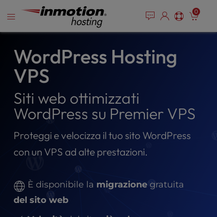
P
Vai
e
0
l
a
al
e
d
contenuto
e
a
r
s
WordPress Hosting
s
e
VPS
n
o
t
Siti web ottimizzati
e
WordPress su Premier VPS
:
T
h
Proteggi e velocizza il tuo sito WordPress
i
con un VPS ad alte prestazioni.
s
w
e
È disponibile la
migrazione
gratuita
b
s
del sito web
i