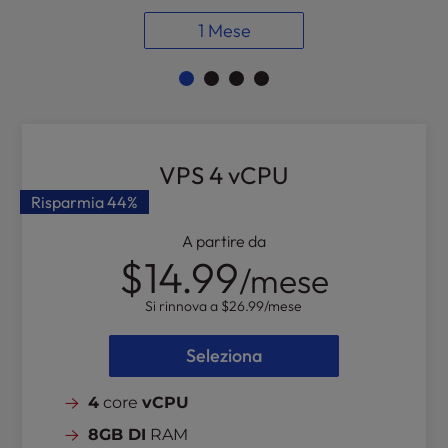
l
1 Mese
i
t
y
s
y
s
VPS 4 vCPU
t
e
Risparmia
44%
m
.
A partire da
$14.99
/mese
Si rinnova a
$26.99
/mese
Seleziona
4
core
vCPU
8GB DI
RAM