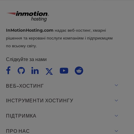
InMotionHosting.com
надає веб-хостинг, хмарні
рішення та керовані послуги компаніям і підприємцям
по всьому світу.
Слідкуйте за нами
ВЕБ-ХОСТИНГ
Віртуальний хостинг
ІНСТРУМЕНТИ ХОСТИНГУ
Хостинг для WordPress
WordPress
ПІДТРИМКА
Керував WordPress
Хостинг WooCommerce
Живий чат
ПРО НАС
UltraStack ONE для WordPress