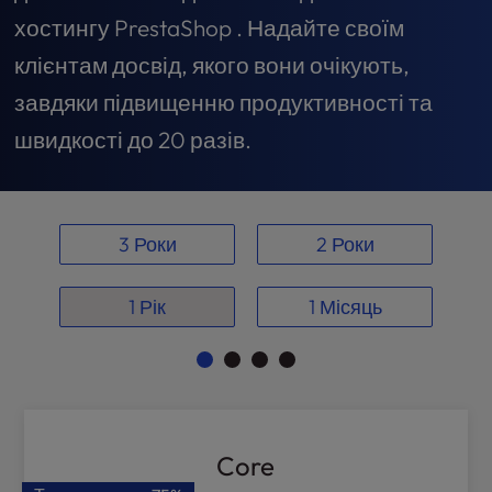
t
хостингу PrestaShop . Надайте своїм
e
i
клієнтам досвід, якого вони очікують,
n
завдяки підвищенню продуктивності та
c
l
швидкості до 20 разів.
u
d
e
s
3 Роки
2 Роки
a
n
a
1 Рік
1 Місяць
c
c
e
s
s
i
Core
b
i