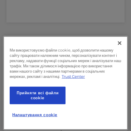
Ми використовуємо файли cookie, щоб дозволити нашому
сайту працювати належним чином, персоналізувати контент і
рекламу, надавати функції соціальних мереж і аналізувати наш
трафік. Ми також ділимося інформацією про використання
вами нашого сайту з нашими партнерами в соціальних
24/7 підтримка клієнтів
мережах, рекламі і аналітиці.
Trust Center
Ми тут, коли ви потребуєте нас найбільше.
Прийняти всі файли
сookie
Безпека та захист
Налаштування cookie
Безкоштовний SSL, преміум-захист від шкідливого