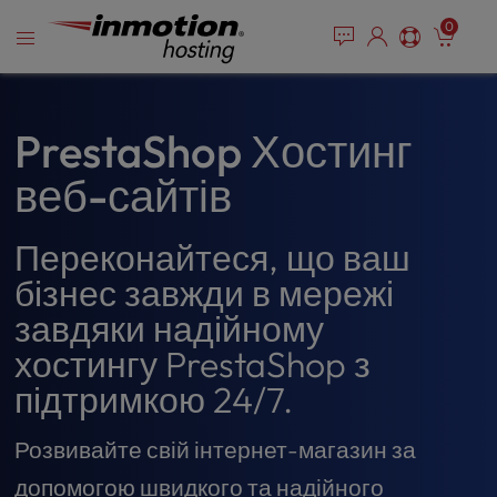
P
Перейти
e
0
l
a
до
e
d
змісту
e
a
r
s
s
e
PrestaShop Хостинг
n
веб-сайтів
o
t
e
Переконайтеся, що ваш
:
T
бізнес завжди в мережі
h
завдяки надійному
i
хостингу PrestaShop з
s
w
підтримкою 24/7.
e
b
Розвивайте свій інтернет-магазин за
s
i
допомогою швидкого та надійного