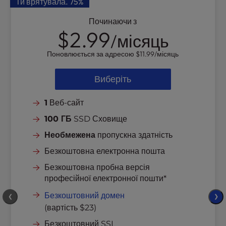
Ти врятувала.
75%
l
i
Починаючи з
t
$2.99
/місяць
y
s
Поновлюється за адресою
$11.99
/місяць
y
s
Виберіть
t
e
1
Веб-сайт
m
100 ГБ
SSD Сховище
.
Необмежена
пропускна здатність
Безкоштовна електронна пошта
Безкоштовна пробна версія
професійної електронної пошти*
Безкоштовний домен
❮
❯
(вартість $23)
Безкоштовний SSL