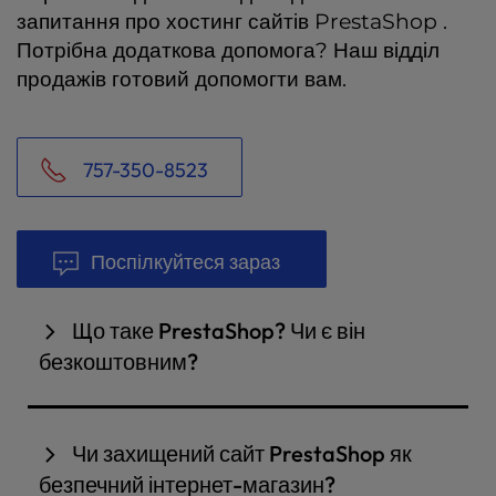
запитання про хостинг сайтів PrestaShop .
Потрібна додаткова допомога? Наш відділ
продажів готовий допомогти вам.
757-350-8523
Поспілкуйтеся зараз
Що таке PrestaShop? Чи є він
безкоштовним?
PrestaShop це
хостингове
рішення для
електронної комерції
з відкритим вихідним кодом,
Чи захищений сайт PrestaShop як
яке є абсолютно безкоштовним для кінцевих
безпечний інтернет-магазин?
користувачів і може бути попередньо встановлене