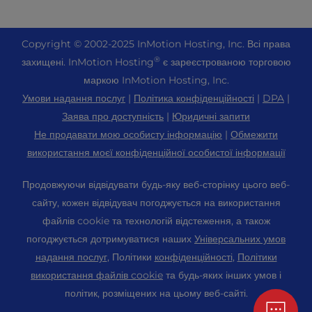
Drupal Хостинг
+ 757-350-8523
VPS хостинг
Зв'яжіться з нами
Joomla Хостинг
+44 2045 763722
Copyright ©
2002-2025
InMotion Hosting, Inc.
Всі права
Хмарний VPS
Про нас
cPanel Хостинг
®
захищені. InMotion Hosting
є зареєстрованою торговою
Центр підтримки
Виділений хостинг серверів
Блог
маркою InMotion Hosting, Inc.
Хостинг PHP
Ресурси
Голі металеві сервери
Умови надання послуг
|
Політика конфіденційності
|
DPA
|
Новини
Magento Хостинг
Підтримка громади
Заява про доступність
|
Юридичні запити
Рішення для корпоративного хостингу
Кар'єра
PrestaShop Хостинг
Не продавати мою особисту інформацію
|
Обмежити
WordPress Навчальні посібники
OpenMetal Cloud IaaS
Партнерська програма
використання моєї конфіденційної особистої інформації
Laravel Хостинг
InMotion Solutions
Хостинг для реселерів
Порекомендуйте друга
Хостинг Ubuntu
Продовжуючи відвідувати будь-яку веб-сторінку цього веб-
Керований хостинг
VPS реселерів
Студентський веб-хостинг
сайту, кожен відвідувач погоджується на використання
Хостинг Linux
Міграція веб-сайтів
Хостинг серверів Minecraft
файлів cookie та технологій відстеження, а також
Карта сайту
Панель управління WebPro
погоджується дотримуватися наших
Універсальних умов
Розташування центрів обробки даних
Хостинг для електронної комерції
Налаштування cookie
WordPress Конструктор веб-сайтів
надання послуг
, Політики
конфіденційності
,
Політики
Центр обробки даних в Лос-Анджелесі
Налаштування доступності (ADA)
використання файлів cookie
та будь-яких інших умов і
Доменні імена
Центр обробки даних Ешберн
політик, розміщених на цьому веб-сайті.
Професійна електронна пошта