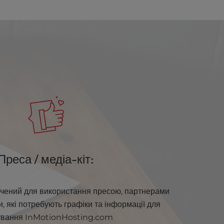
Преса / медіа-кіт:
ачений для використання пресою, партнерами
, які потребують графіки та інформації для
ування InMotionHosting.com