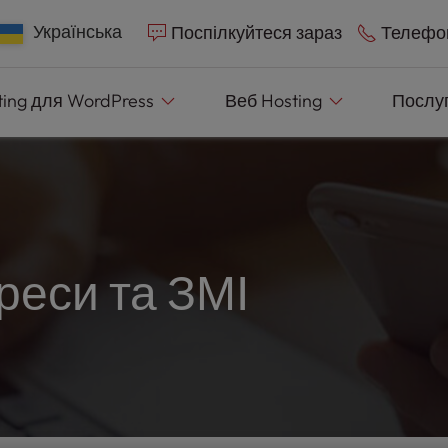
e
n
Українська
Поспілкуйтеся зараз
Телефо
r
e
ting
для WordPress
Веб
Hosting
Послу
a
d
e
r
s
реси та ЗМІ