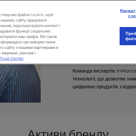
Налашт
Про InMoti
стовуємо файли cookie, щоб
coo
 нашому сайту працювати
ином, персоналізувати контент і
надавати функції соціальних
Прий
InMotion Hosting - приват
алізувати наш трафік. Ми також
файл
інформацією про використання
керованих послуг та хмарни
го сайту з нашими партнерами в
надає найкраще обладнання,
 мережах, рекламі і
Trust Center
хостингу, зосереджуючись н
Команда експертів InMotio
технології, що дозволяє на
цифрових продуктів з відкр
Активи бренду