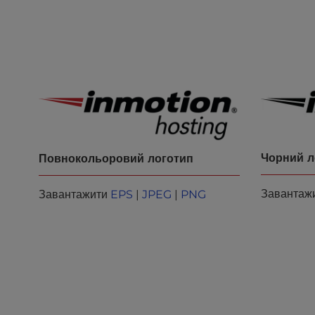
l
i
t
y
s
y
s
t
e
m
Чорний л
Повнокольоровий логотип
.
P
Завантаж
Завантажити
EPS
|
JPEG
|
PNG
r
e
s
s
C
o
n
t