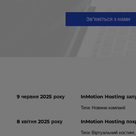
a
l
d
Зв'яжіться з нами
i
s
a
b
i
l
i
t
i
e
s
9 червня 2025 року
InMotion Hosting зап
w
h
Теги: Новини компанії
o
a
8 квітня 2025 року
InMotion Hosting пок
r
e
Теги:
Віртуальний хостинг