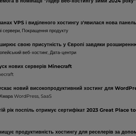
мога в номінації "Лідер веб-хостингу зими 2024 року"
ланах VPS і виділеного хостингу з'явилася нова панел
і сервери
, Покращення продукту
ширює свою присутність у Європі завдяки розширенню
опейський веб-хостинг
,
Дата-центри
уск нових серверів Minecraft
necraft
ускає новий високопродуктивний хостинг для WordPr
Хмара WordPress
, SaaS
ій рік поспіль отримує сертифікат 2023 Great Place to
вищує продуктивність хостингу для реселерів за до