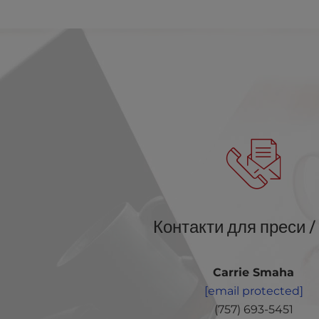
b
s
i
t
e
t
o
p
e
o
p
l
e
w
i
Контакти для преси /
t
h
v
Carrie Smaha
i
[email protected]
s
(757) 693-5451
u