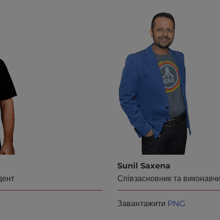
Sunil Saxena
дент
Співзасновник та виконавч
Завантажити
PNG