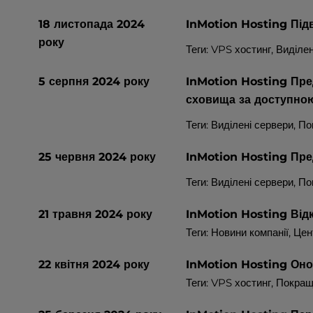
u
s
18 листопада 2024
InMotion Hosting Під
i
року
Теги:
VPS хостинг
,
Виділен
n
g
a
5 серпня 2024 року
InMotion Hosting Пре
s
сховища за доступно
c
Теги:
Виділені сервери
, П
r
e
25 червня 2024 року
InMotion Hosting Пре
e
n
Теги:
Виділені сервери
, П
r
e
21 травня 2024 року
InMotion Hosting Від
a
Теги: Новини компанії,
Цен
d
e
22 квітня 2024 року
InMotion Hosting Оно
r
;
Теги:
VPS хостинг
, Покра
P
r