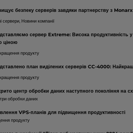
вищує безпеку серверів завдяки партнерству з Monarx
і сервери
, Новини компанії
дставляємо сервер Extreme: Висока продуктивність у
ю ціною
окращення продукту
дставлено план виділених серверів CC-4000: Найкращ
окращення продукту
крито центр обробки даних наступного покоління на с
три обробки даних
влення VPS-планів для підвищення продуктивності
щення продукту