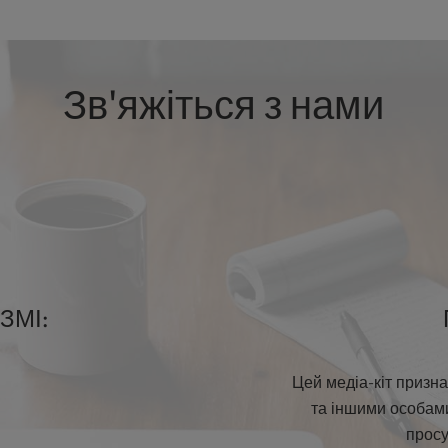
Зв'яжіться з нами
 ЗМІ:
Цей медіа-кіт призн
та іншими особами
прос