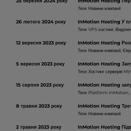
25 березня 2024 року
InMotion Hosting Пере
e
Теги: Новини компанії
s
s
26 лютого 2024 року
InMotion Hosting У п
C
Теги:
VPS хостинг
,
Виділен
o
n
12 вересня 2023 року
InMotion Hosting Роз
t
Теги: Новини компанії,
Євр
r
o
l
5 вересня 2023 року
InMotion Hosting Зап
-
Теги:
Хостинг серверів Mi
F
1
15 серпня 2023 року
InMotion Hosting зап
0
Теги:
Platform InMotion
,
t
o
8 травня 2023 року
InMotion Hosting Трет
o
Теги: Новини компанії
p
e
2 травня 2023 року
InMotion Hosting Під
n