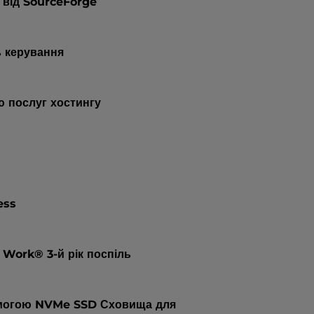
 від SourceForge
ь керування
 послуг хостингу
ess
 Work® 3-й рік поспіль
помогою NVMe SSD Сховища для