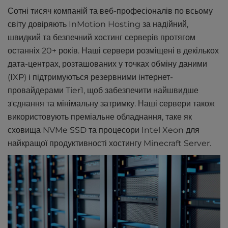
Сотні тисяч компаній та веб-професіоналів по всьому
світу довіряють InMotion Hosting за надійний,
швидкий та безпечний хостинг серверів протягом
останніх 20+ років. Наші сервери розміщені в декількох
дата-центрах, розташованих у точках обміну даними
(IXP) і підтримуються резервними інтернет-
провайдерами Tier1, щоб забезпечити найшвидше
з'єднання та мінімальну затримку. Наші сервери також
використовують преміальне обладнання, таке як
сховища NVMe SSD та процесори Intel Xeon для
найкращої продуктивності хостингу Minecraft Server.