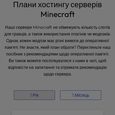
t
Плани хостингу серверів
e
Minecraft
i
n
c
Наші сервери Minecraft не обмежують кількість слотів
l
для гравців, а також використання плагінів чи модпаків.
u
d
Однак, кожен модпак має різні вимоги до оперативної
e
пам'яті. Не знаєте, який план обрати? Перегляньте наш
s
посібник з
рекомендаціями
щодо оперативної пам'яті.
a
Ви також можете поспілкуватися з нами в чаті, щоб
n
відповісти на запитання та отримати рекомендацію
a
c
щодо сервера.
c
e
s
1 Рік
1 Місяць
s
i
b
i