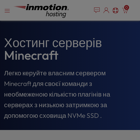
P
Перейти
e
0
l
a
до
e
d
змісту
e
a
r
s
s
e
Хостинг серверів
n
Minecraft
o
t
e
Легко керуйте власним сервером
:
T
Minecraft для своєї команди з
h
i
необмеженою кількістю плагінів на
s
серверах з низькою затримкою за
w
e
допомогою сховища NVMe SSD .
b
s
i