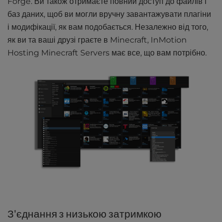
Forge. Ви також отримаєте повний доступ до файлів і
баз даних, щоб ви могли вручну завантажувати плагіни
і модифікації, як вам подобається. Незалежно від того,
як ви та ваші друзі граєте в Minecraft, InMotion
Hosting Minecraft Servers має все, що вам потрібно.
З'єднання з низькою затримкою