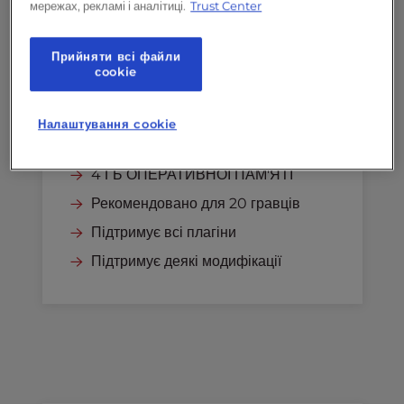
мережах, рекламі і аналітиці.
Trust Center
$24.00
/місяць
Прийняти всі файли
сookie
Поновлюється за адресою
$24.00
/місяць
Налаштування cookie
Виберіть
4 ГБ ОПЕРАТИВНОЇ ПАМ'ЯТІ
Рекомендовано для 20 гравців
Підтримує всі плагіни
Підтримує деякі модифікації