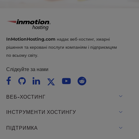
Модпак
All The Mods 8
: Мінімум 8 ГБ
оперативної пам'яті
InMotionHosting.com
надає веб-хостинг, хмарні
рішення та керовані послуги компаніям і підприємцям
по всьому світу.
Слідкуйте за нами
ВЕБ-ХОСТИНГ
Віртуальний хостинг
ІНСТРУМЕНТИ ХОСТИНГУ
Хостинг для WordPress
WordPress
ПІДТРИМКА
Керував WordPress
Хостинг WooCommerce