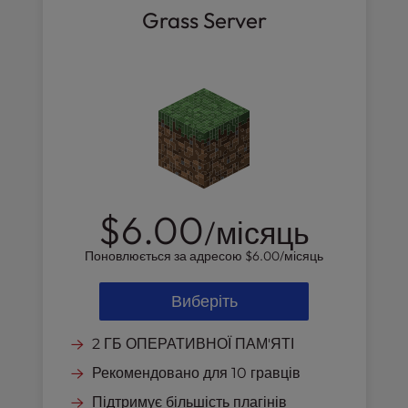
l
Grass Server
i
t
y
s
y
s
t
e
m
$6.00
.
/місяць
Поновлюється за адресою
$6.00
/місяць
Виберіть
2 ГБ ОПЕРАТИВНОЇ ПАМ'ЯТІ
Рекомендовано для 10 гравців
Підтримує більшість плагінів