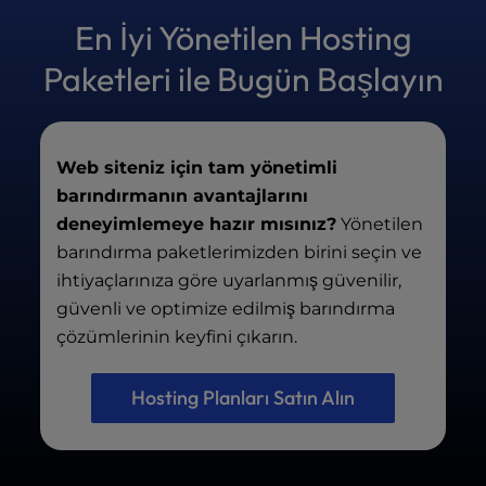
ve izleme ile birlikte iş başarısı için çok önemli
ve bakımını yapar.
sunucunun temel işlevselliğini garanti eder.
En İyi Yönetilen Hosting
birçok temel eklenti ve hizmet içerir
Buna karşılık, yönetilmeyen barındırma
Paketleri ile Bugün Başlayın
genellikle birçok gerekli hizmeti hariç tutar ve
sonuçta toplam aylık maliyeti yönetilen
barındırma çözümlerinin ötesine taşıyabilecek
Web siteniz için tam yönetimli
ek gizli ücretlerle birlikte gelebilir.
barındırmanın avantajlarını
deneyimlemeye hazır mısınız?
Yönetilen
barındırma paketlerimizden birini seçin ve
ihtiyaçlarınıza göre uyarlanmış güvenilir,
güvenli ve optimize edilmiş barındırma
çözümlerinin keyfini çıkarın.
Hosting Planları Satın Alın