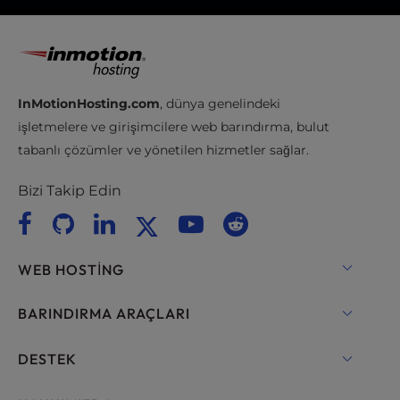
InMotionHosting.com
, dünya genelindeki
işletmelere ve girişimcilere web barındırma, bulut
tabanlı çözümler ve yönetilen hizmetler sağlar.
Bizi Takip Edin
WEB HOSTING
Paylaşımlı Barındırma
BARINDIRMA ARAÇLARI
WordPress için Hosting
WordPress
DESTEK
Yönetilen WordPress
WooCommerce Hosting