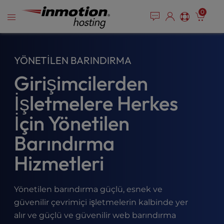
P
İçeriğe
e
0
l
a
geç
e
d
e
a
r
s
YÖNETILEN BARINDIRMA
s
e
n
Girişimcilerden
o
t
İşletmelere Herkes
e
:
İçin Yönetilen
T
Barındırma
h
i
Hizmetleri
s
w
e
Yönetilen barındırma güçlü, esnek ve
b
güvenilir çevrimiçi işletmelerin kalbinde yer
s
i
alır ve güçlü ve güvenilir web barındırma