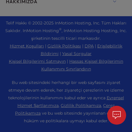
Canlı Sohbet
HAKKIMIZDA
WordPress için UltraStack ONE
Drupal Barındırma
+ 757-350-8523
VPS Hosting
Bize Ulaşın
Joomla Barındırma
+44 2045 763722
Telif Hakkı ©
2002-2025
InMotion Hosting, Inc.
Tüm Hakları
Bulut VPS
Hakkımızda
cPanel Barındırma
®
Saklıdır. InMotion Hosting
, InMotion Hosting Hosting, Inc.
Destek Merkezi
Adanmış Sunucu Barındırma
Blog
şirketinin tescilli ticari markasıdır.
PHP Barındırma
Kaynaklar
Çıplak Metal Sunucular
Hizmet Koşulları
|
Gizlilik Politikası
|
DPA
|
Erişilebilirlik
Haberler
Magento Barındırma
Toplum Desteği
Bildirimi
|
Yasal Sorgular
Kurumsal Barındırma Çözümleri
Kariyer
PrestaShop Barındırma
Kişisel Bilgilerimi Satmayın
|
Hassas Kişisel Bilgilerimin
WordPress Öğreticiler
OpenMetal Bulut IaaS
Ortaklık Programı
Kullanımını Sınırlandırın
Laravel Barındırma
InMotion Çözümleri
Bayi Barındırma
Bir Arkadaşınızı Önerin
Ubuntu Barındırma
Bu web sitesindeki herhangi bir web sayfasını ziyaret
Yönetilen Barındırma
Bayi VPS
Öğrenci Web Hosting
etmeye devam ederek, her ziyaretçi çerezlerin ve izleme
Linux Barındırma
Web Sitesi Geçişleri
teknolojilerinin kullanımını kabul eder ve ayrıca
Minecraft Sunucu Barındırma
Evrensel
Site Haritası
WebPro Gösterge Tablosu
Hizmet Şartlarımıza
,
Gizlilik Politikamıza
,
Çerez
Veri Merkezi Konumları
e-Ticaret Barındırma
Manually Manage
WordPress Web Sitesi Oluşturucu
Politikamıza
ve bu web sitesinde yayınlanan diğer
Los Angeles Veri Merkezi
Erişilebilirlik (ADA) Ayarları
hüküm ve politikalara uymayı kabul eder.
Alan Adları
Ashburn Veri Merkezi