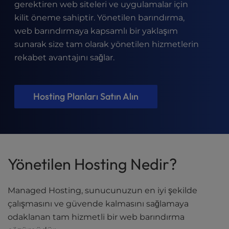
t
gerektiren web siteleri ve uygulamalar için
e
kilit öneme sahiptir. Yönetilen barındırma,
i
web barındırmaya kapsamlı bir yaklaşım
n
sunarak size tam olarak yönetilen hizmetlerin
c
l
rekabet avantajını sağlar.
u
d
e
Hosting Planları Satın Alın
s
a
n
a
c
c
Yönetilen Hosting Nedir?
e
s
Managed Hosting, sunucunuzun en iyi şekilde
s
i
çalışmasını ve güvende kalmasını sağlamaya
b
odaklanan tam hizmetli bir web barındırma
i