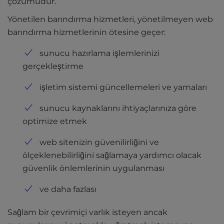
çözümüdür.
l
i
Yönetilen barındırma hizmetleri, yönetilmeyen web
t
barındırma hizmetlerinin ötesine geçer:
y
s
sunucu hazırlama işlemlerinizi
y
gerçekleştirme
s
t
işletim sistemi güncellemeleri ve yamaları
e
m
sunucu kaynaklarını ihtiyaçlarınıza göre
.
optimize etmek
web sitenizin güvenilirliğini ve
ölçeklenebilirliğini sağlamaya yardımcı olacak
güvenlik önlemlerinin uygulanması
ve daha fazlası
Sağlam bir çevrimiçi varlık isteyen ancak