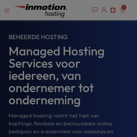
P
Overslaan
e
0
l
a
naar
e
d
inhoud
e
a
r
s
BEHEERDE HOSTING
s
e
n
Managed Hosting
o
t
Services voor
e
:
iedereen, van
T
ondernemer tot
h
i
onderneming
s
w
e
Managed hosting vormt het hart van
b
krachtige, flexibele en betrouwbare online
s
i
bedrijven en is essentieel voor websites en