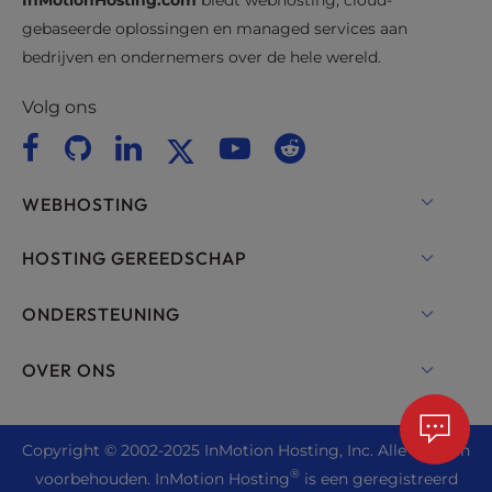
InMotionHosting.com
biedt webhosting, cloud-
gebaseerde oplossingen en managed services aan
bedrijven en ondernemers over de hele wereld.
Volg ons
WEBHOSTING
Gedeelde hosting
HOSTING GEREEDSCHAP
Hosting voor WordPress
WordPress
ONDERSTEUNING
Beheerd WordPress
WooCommerce hosting
Live chat
OVER ONS
UltraStack ONE voor WordPress
Drupal Hosting
+ 757-350-8523
VPS Hosting
Neem contact met ons op
Joomla Hosting
+44 2045 763722
Copyright ©
2002-2025
InMotion Hosting, Inc.
Alle rechten
Cloud VPS
Over ons
cPanel Hosting
®
voorbehouden. InMotion Hosting
is een geregistreerd
Ondersteuningscentrum
Dedicated Server Hosting