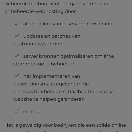
Beheerde hostingdiensten gaan verder dan
l
i
onbeheerde webhosting door:
t
afhandeling van je server provisioning
y
s
updates en patches van
y
s
besturingssystemen
t
server bronnen optimaliseren om af te
e
m
stemmen op je behoeften
.
het implementeren van
beveiligingsmaatregelen om de
betrouwbaarheid en schaalbaarheid van je
website te helpen garanderen
en meer
Het is geweldig voor bedrijven die een solide online