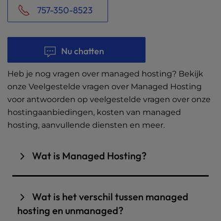
757-350-8523
Nu chatten
Heb je nog vragen over managed hosting? Bekijk
onze Veelgestelde vragen over Managed Hosting
voor antwoorden op veelgestelde vragen over onze
hostingaanbiedingen, kosten van managed
hosting, aanvullende diensten en meer.
Wat is Managed Hosting?
Managed hosting verwijst naar een
hostingservice waarbij de provider zorgt voor
Wat is het verschil tussen managed
de volledige inrichting,
het beheer
en het
hosting en unmanaged?
onderhoud van een server en de bijbehorende