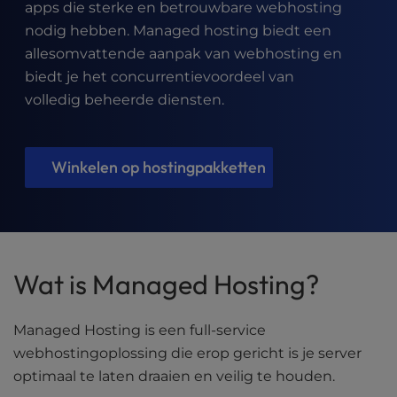
t
apps die sterke en betrouwbare webhosting
e
nodig hebben. Managed hosting biedt een
i
allesomvattende aanpak van webhosting en
n
biedt je het concurrentievoordeel van
c
l
volledig beheerde diensten.
u
d
e
Winkelen op hostingpakketten
s
a
n
a
c
c
Wat is Managed Hosting?
e
s
Managed Hosting is een full-service
s
i
webhostingoplossing die erop gericht is je server
b
optimaal te laten draaien en veilig te houden.
i