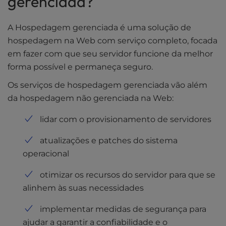
gerenciada?
l
i
A Hospedagem gerenciada é uma solução de
t
hospedagem na Web com serviço completo, focada
y
s
em fazer com que seu servidor funcione da melhor
y
forma possível e permaneça seguro.
s
Os serviços de hospedagem gerenciada vão além
t
e
da hospedagem não gerenciada na Web:
m
.
lidar com o provisionamento de servidores
atualizações e patches do sistema
operacional
otimizar os recursos do servidor para que se
alinhem às suas necessidades
implementar medidas de segurança para
ajudar a garantir a confiabilidade e o