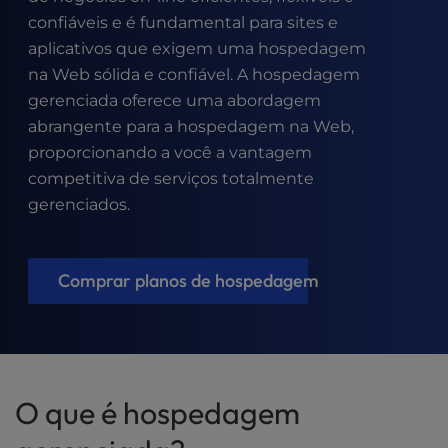
t
confiáveis e é fundamental para sites e
e
i
aplicativos que exigem uma hospedagem
n
na Web sólida e confiável. A hospedagem
c
gerenciada oferece uma abordagem
l
abrangente para a hospedagem na Web,
u
proporcionando a você a vantagem
d
e
competitiva de serviços totalmente
s
gerenciados.
a
n
a
Comprar planos de hospedagem
c
c
e
s
s
i
O que é hospedagem
b
i