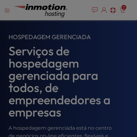
P
Pular
e
0
l
a
para
e
d
o
e
a
conteúdo
r
s
HOSPEDAGEM GERENCIADA
s
e
n
Serviços de
o
t
hospedagem
e
:
gerenciada para
T
todos, de
h
i
empreendedores a
s
w
empresas
e
b
s
A hospedagem gerenciada está no centro
i
de negócios on-line eficientes, flexíveis e