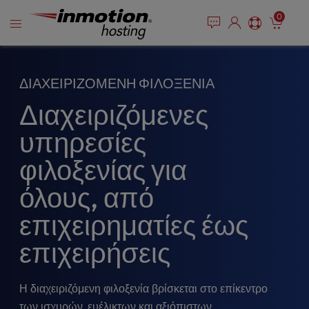
P
Μετάβαση
e
0
l
a
στο
e
d
περιεχόμενο
e
a
r
s
ΔΙΑΧΕΙΡΙΖΌΜΕΝΗ ΦΙΛΟΞΕΝΊΑ
s
e
n
Διαχειριζόμενες
o
t
υπηρεσίες
e
:
φιλοξενίας για
T
όλους, από
h
i
επιχειρηματίες έως
s
w
επιχειρήσεις
e
b
s
Η διαχειριζόμενη φιλοξενία βρίσκεται στο επίκεντρο
i
των ισχυρών, ευέλικτων και αξιόπιστων