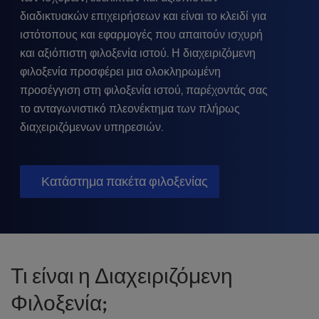
t
διαδικτυακών επιχειρήσεων και είναι το κλειδί για
e
i
ιστότοπους και εφαρμογές που απαιτούν ισχυρή
n
και αξιόπιστη φιλοξενία ιστού. Η διαχειριζόμενη
c
φιλοξενία προσφέρει μια ολοκληρωμένη
l
προσέγγιση στη φιλοξενία ιστού, παρέχοντάς σας
u
το ανταγωνιστικό πλεονέκτημα των πλήρως
d
e
διαχειριζόμενων υπηρεσιών.
s
a
n
Κατάστημα πακέτα φιλοξενίας
a
c
c
e
s
s
Τι είναι η Διαχειριζόμενη
i
Φιλοξενία;
b
i