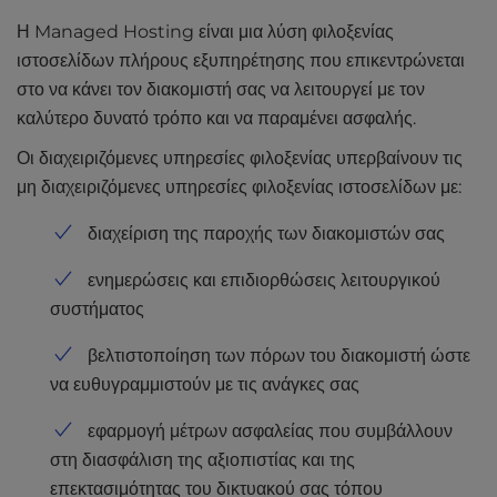
l
Η Managed Hosting είναι μια λύση φιλοξενίας
i
ιστοσελίδων πλήρους εξυπηρέτησης που επικεντρώνεται
t
στο να κάνει τον διακομιστή σας να λειτουργεί με τον
y
s
καλύτερο δυνατό τρόπο και να παραμένει ασφαλής.
y
Οι διαχειριζόμενες υπηρεσίες φιλοξενίας υπερβαίνουν τις
s
μη διαχειριζόμενες υπηρεσίες φιλοξενίας ιστοσελίδων με:
t
e
διαχείριση της παροχής των διακομιστών σας
m
.
ενημερώσεις και επιδιορθώσεις λειτουργικού
συστήματος
βελτιστοποίηση των πόρων του διακομιστή ώστε
να ευθυγραμμιστούν με τις ανάγκες σας
εφαρμογή μέτρων ασφαλείας που συμβάλλουν
στη διασφάλιση της αξιοπιστίας και της
επεκτασιμότητας του δικτυακού σας τόπου