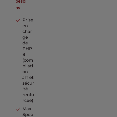
besoi
ns
Prise
en
char
ge
de
PHP
8
(com
pilati
on
JIT et
sécur
ité
renfo
rcée)
Max
Spee