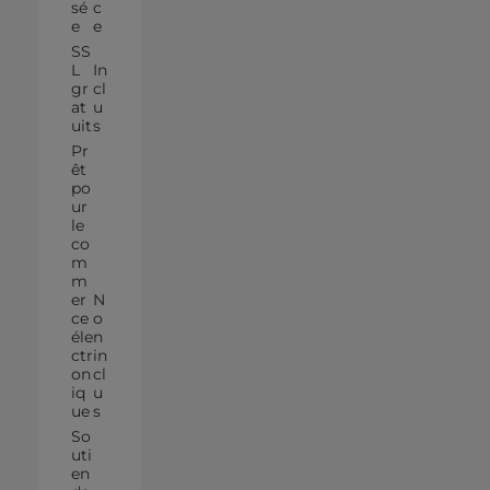
sé
c
e
e
SS
L
In
gr
cl
at
u
uit
s
Pr
êt
po
ur
le
co
m
m
er
N
ce
o
éle
n
ctr
in
on
cl
iq
u
ue
s
So
uti
en