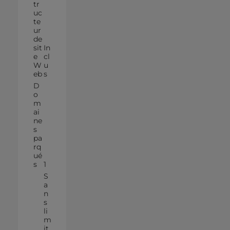
tr
uc
te
ur
de
sit
In
e
cl
W
u
eb
s
D
o
m
ai
ne
s
pa
rq
ué
s
1
S
a
n
s
li
m
it