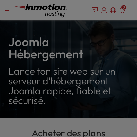
P
Skip
e
0
l
a
to
e
d
content
e
a
r
s
s
e
Joomla
n
Hébergement
o
t
e
Lance ton site web sur un
:
T
serveur d'hébergement
h
Joomla rapide, fiable et
i
sécurisé.
s
w
e
b
s
Acheter des plans
i