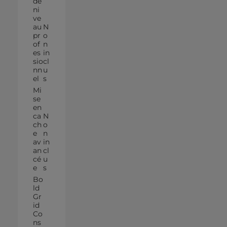
de
ni
ve
au
N
pr
o
of
n
es
in
sio
cl
nn
u
el
s
Mi
se
en
ca
N
ch
o
e
n
av
in
an
cl
cé
u
e
s
Bo
ld
Gr
id
Co
ns