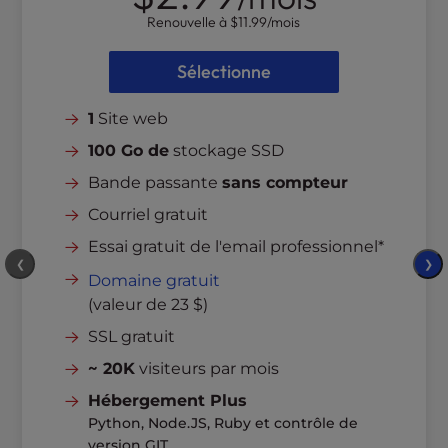
l
Renouvelle à
$11.99
/mois
i
t
Sélectionne
y
s
1
Site web
y
s
100 Go de
stockage SSD
t
Bande passante
sans compteur
e
m
Courriel gratuit
.
Essai gratuit de l'email professionnel*
❮
❯
Domaine gratuit
(valeur de 23 $)
SSL gratuit
~ 20K
visiteurs par mois
Hébergement Plus
Python, Node.JS, Ruby et contrôle de
version GIT.