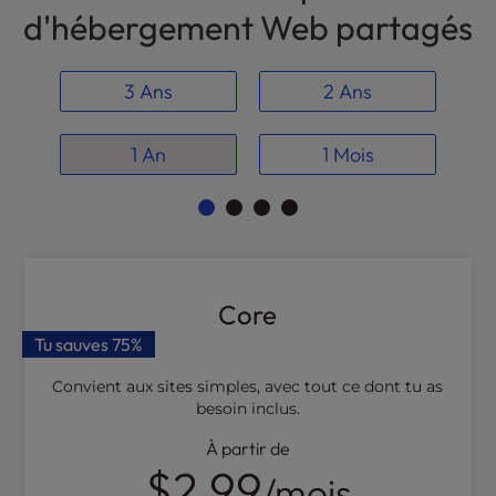
t
d'hébergement Web partagés
e
i
n
3 Ans
2 Ans
c
l
u
1 An
1 Mois
d
e
s
a
n
a
Core
c
c
Tu sauves
75%
e
Convient aux sites simples, avec tout ce dont tu as
s
besoin inclus.
s
i
À partir de
b
$2.99
/mois
i