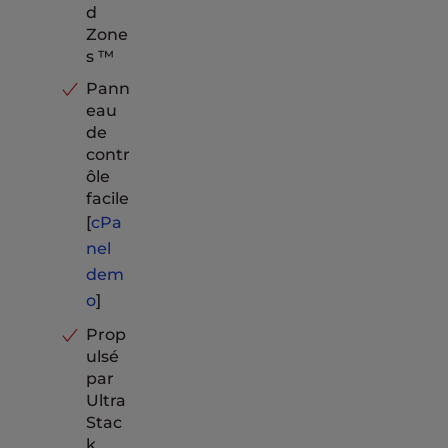
d
Zone
s ™
Pann
eau
de
contr
ôle
facile
[
cPa
nel
dem
o
]
Prop
ulsé
par
Ultra
Stac
k