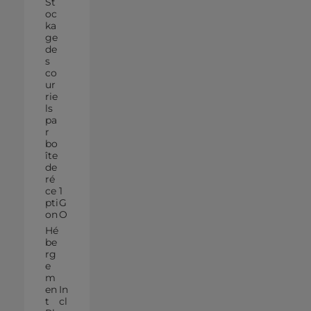
St
oc
ka
ge
de
s
co
ur
rie
ls
pa
r
bo
îte
de
ré
ce
1
pti
G
on
O
Hé
be
rg
e
m
en
In
t
cl