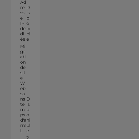
Ad
re
D
ss
is
e
p
IP
o
dé
ni
di
bl
ée
e
Mi
gr
ati
on
de
sit
e
W
eb
sa
ns
D
te
is
m
p
ps
o
d'a
ni
rrê
bl
t
e
2