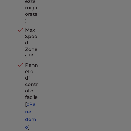
ezza
migli
orata
)
Max
Spee
d
Zone
s ™
Pann
ello
di
contr
ollo
facile
[
cPa
nel
dem
o
]