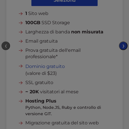
l
i
1
Sito web
t
100GB
SSD Storage
y
s
Larghezza di banda
non misurata
y
Email gratuita
s
❮
❯
t
Prova gratuita dell'email
e
professionale*
m
Dominio gratuito
.
(valore di $23)
SSL gratuito
~ 20K
visitatori al mese
Hosting Plus
Python, Node.JS, Ruby e controllo di
versione GIT.
Migrazione gratuita del sito web