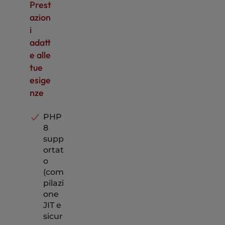
ica,
Prest
chat e
Incl
azion
ticket
uso
i
adatt
e alle
tue
esige
nze
PHP
8
supp
ortat
o
(com
pilazi
one
JIT e
sicur