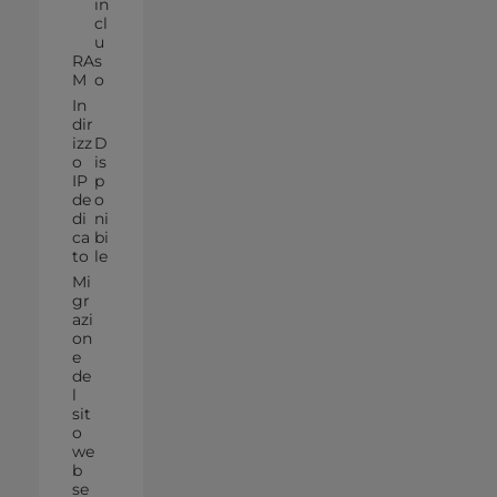
in
cl
u
RA
s
M
o
In
dir
izz
D
o
is
IP
p
de
o
di
ni
ca
bi
to
le
Mi
gr
azi
on
e
de
l
sit
o
we
b
se