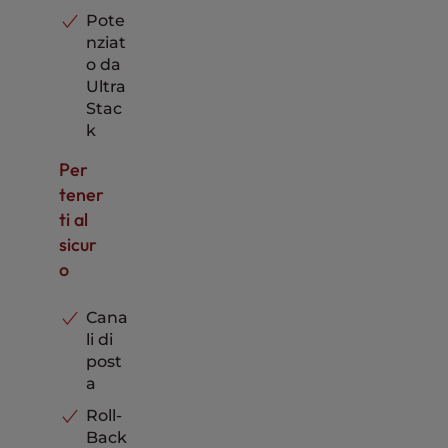
Pote
nziat
o da
Ultra
Stac
k
Per
tener
ti al
sicur
o
Cana
li di
post
a
Roll-
Back