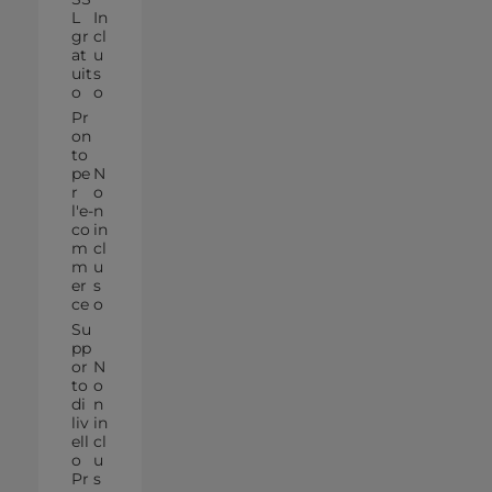
L
In
gr
cl
at
u
uit
s
o
o
Pr
on
to
pe
N
r
o
l'e-
n
co
in
m
cl
m
u
er
s
ce
o
Su
pp
or
N
to
o
di
n
liv
in
ell
cl
o
u
Pr
s