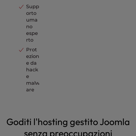
Supp
orto
uma
no
espe
rto
Prot
ezion
e da
hack
e
malw
are
Goditi l'hosting gestito Joomla
senza preoccupazioni