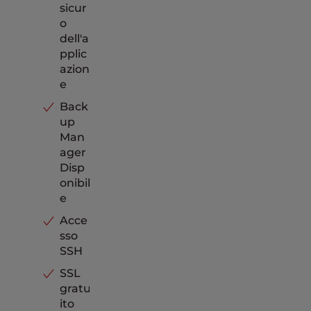
sicur
o
dell'a
pplic
azion
e
Back
up
Man
ager
Disp
onibil
e
Acce
sso
SSH
SSL
gratu
ito