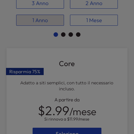
t
3 Anno
2 Anno
e
i
1 Anno
1 Mese
n
c
l
u
d
e
s
Core
a
Risparmia
75%
n
a
Adatto a siti semplici, con tutto il necessario
c
incluso.
c
e
A partire da
$2.99
s
/mese
s
i
Si rinnova a
$11.99
/mese
b
i
Seleziona