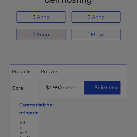
3 Anno
2 Anno
1 Anno
1 Mese
Prodotti:
Prezzo:
Seleziona
Core
$2.99
/mese
Caratteristiche
primarie
Sit
i
we
1