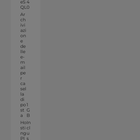
eS
4
QL
0
Ar
ch
ivi
azi
on
e
de
lle
e-
m
ail
pe
r
ca
sel
la
di
po
1
st
G
a
B
Ho
In
sti
cl
ng
u
Pl
s