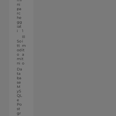
mi
ni
pa
rc
he
gg
iat
i
1
Ill
So
i
tt
m
od
it
o
a
mi
t
ni
o
Da
ta
ba
se
M
yS
QL
e
Po
st
gr