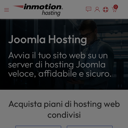
P
Vai
e
0
l
a
al
e
d
contenuto
e
a
r
s
s
e
Joomla Hosting
n
o
Avvia il tuo sito web su un
t
e
server di hosting Joomla
:
veloce, affidabile e sicuro.
T
h
i
s
w
Acquista piani di hosting web
e
b
condivisi
s
i