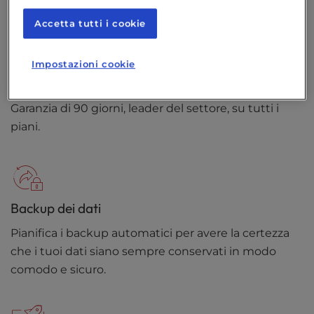
dominio o un trasferimento di dominio gratuito.
Accetta tutti i cookie
Impostazioni cookie
Garanzia di rimborso
Garanzia di 90 giorni, leader del settore, su tutti i
piani.
Backup dei dati
Pianifica i backup automatici per avere la certezza
che i tuoi dati siano sempre conservati in modo
comodo e sicuro.