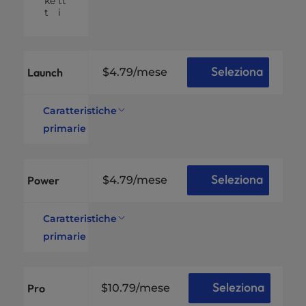
ke
tt
t
i
Seleziona
Launch
$4.79
/mese
Caratteristiche
primarie
Siti
web
2
suppor
Siti
tati
web
Seleziona
Power
$4.79
/mese
SSD
NV
Me
Caratteristiche
Spazio
da
primarie
su
100
Siti
disco
GB
web
10
Non
suppor
Siti
Larghe
mis
tati
web
Seleziona
Pro
$10.79
/mese
zza di
urat
200
banda
o