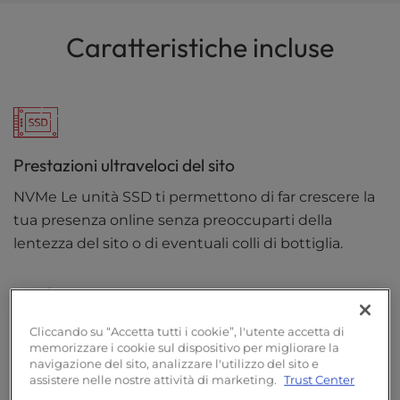
Caratteristiche incluse
Prestazioni ultraveloci del sito
NVMe Le unità SSD ti permettono di far crescere la
tua presenza online senza preoccuparti della
lentezza del sito o di eventuali colli di bottiglia.
Cliccando su “Accetta tutti i cookie”, l'utente accetta di
Dominio gratuito
memorizzare i cookie sul dispositivo per migliorare la
navigazione del sito, analizzare l'utilizzo del sito e
Dai il via alla tua presenza online con un nome di
assistere nelle nostre attività di marketing.
Trust Center