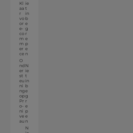
Kl
ie
aa
t
r
in
vo
b
or
e
e-
g
co
r
m
e
m
p
er
e
ce
n
O
nd
N
er
ie
st
t
eu
in
ni
b
ng
e
op
g
Pr
r
o-
e
ni
p
ve
e
au
n
N