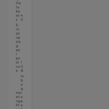
Da
ta
ba
se
4
s
0
E-
m
ail
op
sla
g
pe
r
po
st
1
va
G
k
B
In
b
e
g
Ho
r
sti
e
ng
p
Pl
e