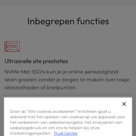
Inbegrepen functies
Ultrasnelle site prestaties
NVMe Met SSD's kun je je online aanwezigheid
laten groeien zonder je zorgen te maken over trage
sitesnelheden of knelpunten.
Door op “Alle cookies accepteren” te klikken gaat u
akkoord met het opslaan van cookies op uw apparaat voor
Vrij domein
het verbeteren van websitenavigatie, het analyseren van
websitegebruik en om ons te helpen bij onze
Start je online aanwezigheid met een gratis
marketingprojecten.
Trust Center