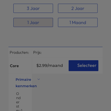
3 Jaar
2 Jaar
1 Jaar
1 Maand
Producten:
Prijs:
Selecteer
Core
$2.99
/maand
Primaire
kenmerken
O
nd
er
st
eu
1