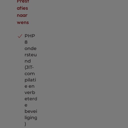
Prest
telefoo
nter
en
n, chat
Inbe
aties
Onder
en
grep
steuni
naar
ticket
en
ng per
wens
telefoo
n, chat
Inbe
en
grep
PHP
ticket
en
8
onde
rsteu
nd
(JIT-
com
pilati
e en
verb
eterd
e
bevei
liging
)