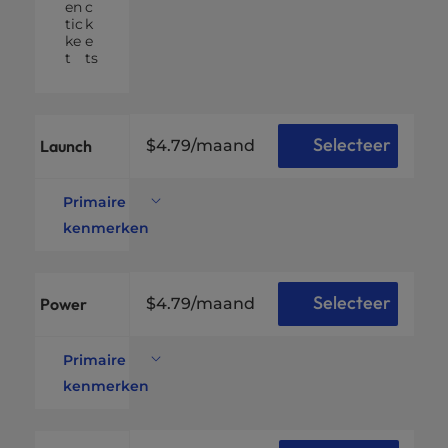
en
c
tic
k
ke
e
t
ts
Selecteer
Launch
$4.79
/maand
Primaire
kenmerken
Onder
steund
e
2
websit
Web
Selecteer
Power
$4.79
/maand
es
sites
100
GB
Primaire
NV
kenmerken
Schijfr
Me
Onder
uimte
SSD
steund
Onb
e
10