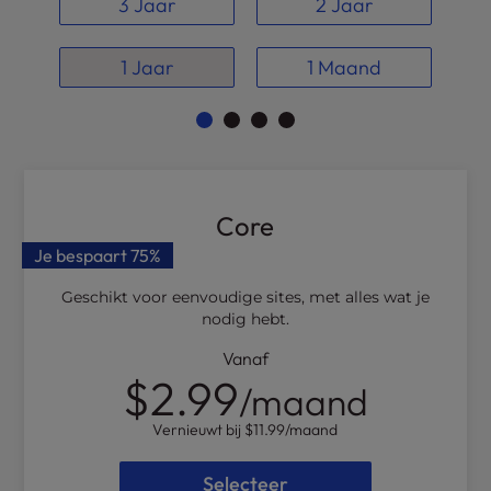
t
3 Jaar
2 Jaar
e
i
1 Jaar
1 Maand
n
c
l
u
d
e
s
Core
a
Je bespaart
75%
n
a
Geschikt voor eenvoudige sites, met alles wat je
c
nodig hebt.
c
Vanaf
e
$2.99
s
/maand
s
Vernieuwt bij
$11.99
/maand
i
b
Selecteer
i