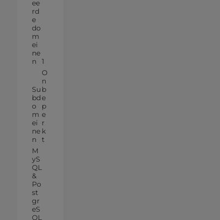
ee
rd
e
do
m
ei
ne
n
1
O
n
Su
b
bd
e
o
p
m
e
ei
r
ne
k
n
t
M
yS
QL
&
Po
st
gr
eS
QL