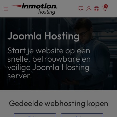
P
Overslaan
e
0
l
a
naar
e
d
inhoud
e
a
r
s
s
e
Joomla Hosting
n
o
Start je website op een
t
e
snelle, betrouwbare en
:
veilige Joomla Hosting
T
h
server.
i
s
w
e
b
Gedeelde webhosting kopen
s
i