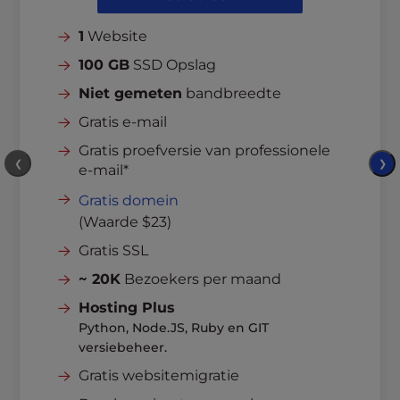
l
i
1
Website
t
100 GB
SSD Opslag
y
s
Niet gemeten
bandbreedte
y
Gratis e-mail
s
Gratis proefversie van professionele
t
❮
❯
e-mail*
e
m
Gratis domein
.
(Waarde $23)
Gratis SSL
~ 20K
Bezoekers per maand
Hosting Plus
Python, Node.JS, Ruby en GIT
versiebeheer.
Gratis websitemigratie