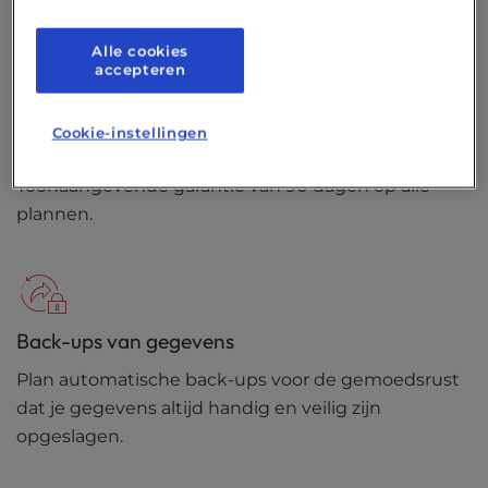
domeinnaam of domeinverhuizing.
Alle cookies
accepteren
Cookie-instellingen
Geld-terug-garantie
Toonaangevende garantie van 90 dagen op alle
plannen.
Back-ups van gegevens
Plan automatische back-ups voor de gemoedsrust
dat je gegevens altijd handig en veilig zijn
opgeslagen.