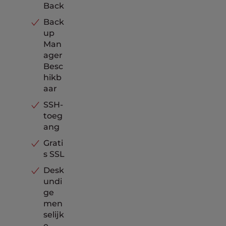
Back
Back
up
Man
ager
Besc
hikb
aar
SSH-
toeg
ang
Grati
s SSL
Desk
undi
ge
men
selijk
e