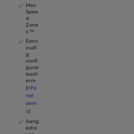
Max
Spee
d
Zone
s ™
Eenv
oudi
g
confi
gurat
iesch
erm
[
cPa
nel
dem
o
]
Aang
edre