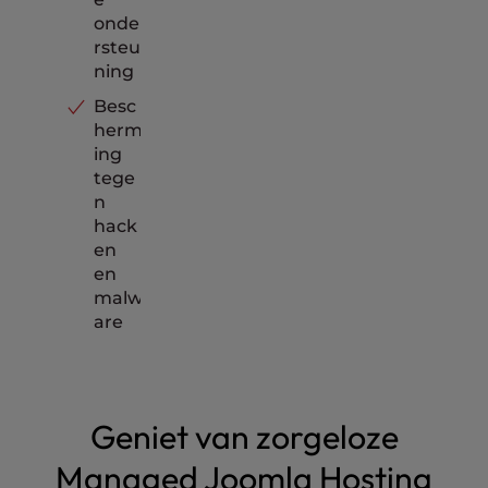
onde
rsteu
ning
Besc
herm
ing
tege
n
hack
en
en
malw
are
Geniet van zorgeloze
Managed Joomla Hosting