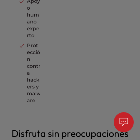
Apoy
o
hum
ano
expe
rto
Prot
ecció
n
contr
a
hack
ers y
malw
are
Disfruta sin preocupaciones