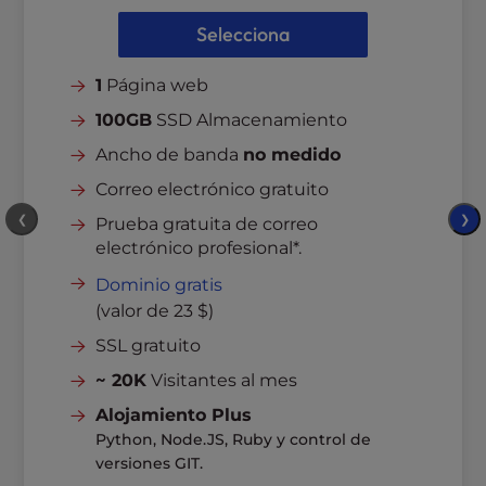
l
Selecciona
i
t
1
Página web
y
s
100GB
SSD Almacenamiento
y
Ancho de banda
no medido
s
t
Correo electrónico gratuito
e
❮
❯
Prueba gratuita de correo
m
electrónico profesional*.
.
Dominio gratis
(valor de 23 $)
SSL gratuito
~ 20K
Visitantes al mes
Alojamiento Plus
Python, Node.JS, Ruby y control de
versiones GIT.