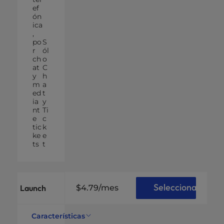
ef
ón
ica
,
po
S
r
ól
ch
o
at
C
y
h
m
a
ed
t
ia
y
nt
Ti
e
c
tic
k
ke
e
ts
t
Selecciona
Launch
$4.79
/mes
Características