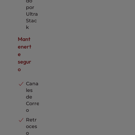
do
por
Ultra
Stac
k
Mant
enert
e
segur
o
Cana
les
de
Corre
o
Retr
oces
o