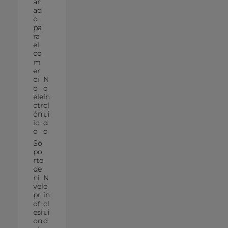
ar
ad
o
pa
ra
el
co
m
er
ci
N
o
o
ele
in
ctr
cl
ón
ui
ic
d
o
o
So
po
rte
de
ni
N
vel
o
pr
in
of
cl
esi
ui
on
d