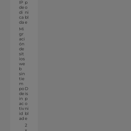
IP
p
de
o
di
ni
ca
bl
da
e
Mi
gr
aci
ón
de
sit
ios
we
b
sin
tie
m
po
D
de
is
in
p
ac
o
tiv
ni
id
bl
ad
e
2
x