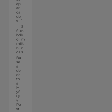
ap
ar
ca
do
s
1
Si
Su
n
bd
lí
o
m
mi
it
ni
e
os
s
Ba
se
s
de
da
to
s
M
yS
QL
y
Po
st