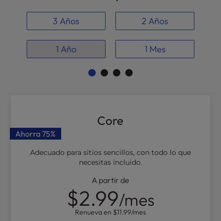
t
e
3 Años
2 Años
i
n
c
1 Año
1 Mes
l
u
d
e
s
a
Core
n
a
Ahorra
75%
c
Adecuado para sitios sencillos, con todo lo que
c
necesitas incluido.
e
s
A partir de
s
$2.99
/mes
i
b
Renueva en
$11.99
/mes
i