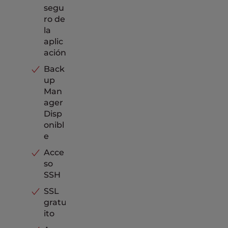
segu
ro de
la
aplic
ación
Back
up
Man
ager
Disp
onibl
e
Acce
so
SSH
SSL
gratu
ito