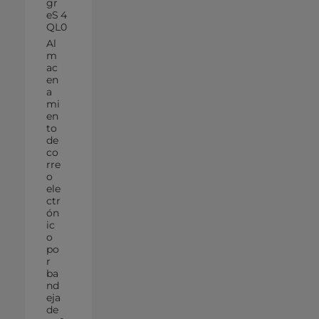
gr
eS
4
QL
0
Al
m
ac
en
a
mi
en
to
de
co
rre
o
ele
ctr
ón
ic
o
po
r
ba
nd
eja
de