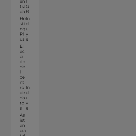
en
1
tra
G
da
B
Ho
In
sti
cl
ng
u
Pl
y
us
e
El
ec
ci
ón
de
l
ce
nt
ro
In
de
cl
da
u
to
y
s
e
As
ist
en
cia
tel