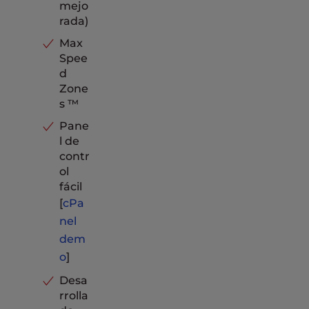
mejo
rada)
Max
Spee
d
Zone
s ™
Pane
l de
contr
ol
fácil
[
cPa
nel
dem
o
]
Desa
rrolla