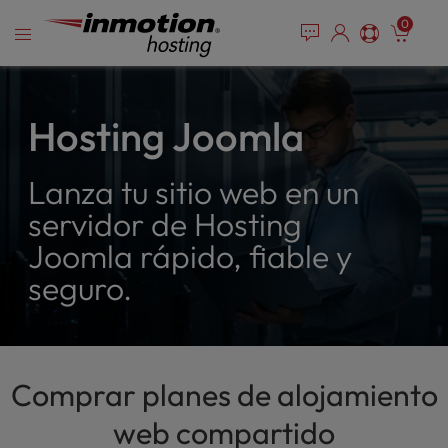
P
Saltar
e
0
l
a
al
e
d
contenido
e
a
r
s
s
e
Hosting Joomla
n
o
Lanza tu sitio web en un
t
e
servidor de Hosting
:
Joomla rápido, fiable y
T
h
seguro.
i
s
w
e
b
Comprar planes de alojamiento
s
web compartido
i