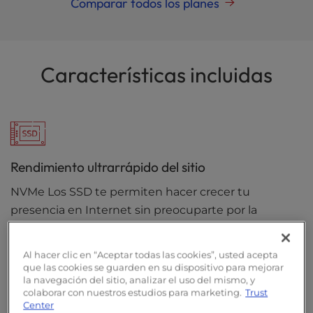
Comparar todos los planes
Características incluidas
Rendimiento ultrarrápido del sitio
NVMe Los SSD te permiten hacer crecer tu
presencia en Internet sin preocuparte por la
lentitud o los cuellos de botella del sitio.
Al hacer clic en “Aceptar todas las cookies”, usted acepta
que las cookies se guarden en su dispositivo para mejorar
la navegación del sitio, analizar el uso del mismo, y
colaborar con nuestros estudios para marketing.
Trust
Center
Dominio libre