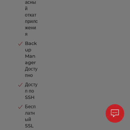
асны
й
откат
прило
жени
я
Back
up
Man
ager
Досту
пно
Досту
п по
SSH
Бесп
латн
ый
SSL