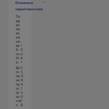
Основные
характеристики
По
дд
ер
жи
ва
ем
ые
ве
1
б-
С
са
а
йт
й
ы
т
Ди
S
ск
S
ов
D
ое
Н
пр
А
ос
1
тр
0
ан
0
ств
Г
о
Б