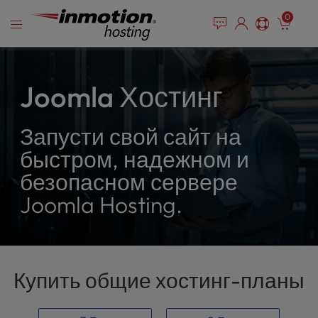
P
Перейти
e
0
l
a
к
e
d
содержимому
e
a
r
s
s
e
Joomla Хостинг
n
o
Запусти свой сайт на
t
e
быстром, надежном и
:
безопасном сервере
T
h
Joomla Hosting.
i
s
w
e
b
Купить общие хостинг-планы
s
i