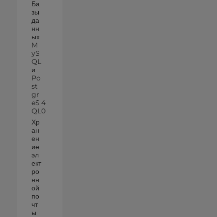
Ба
зы
да
нн
ых
M
yS
QL
и
Po
st
gr
eS
4
QL
0
Хр
ан
ен
ие
эл
ект
ро
нн
ой
по
чт
ы