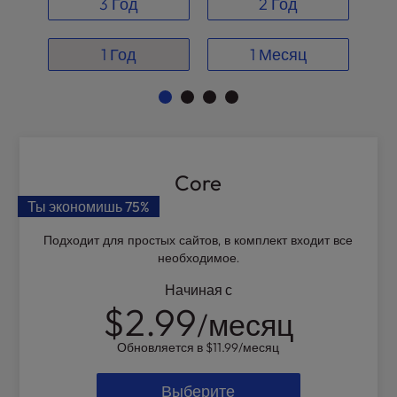
t
3 Год
2 Год
e
i
1 Год
1 Месяц
n
c
l
u
d
e
s
Core
a
Ты экономишь
75%
n
a
Подходит для простых сайтов, в комплект входит все
c
необходимое.
c
Начиная с
e
$2.99
s
/месяц
s
Обновляется в
$11.99
/месяц
i
b
Выберите
i