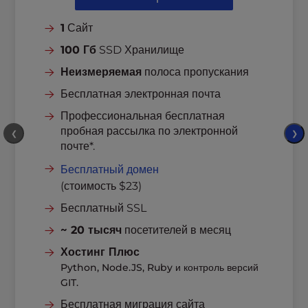
l
i
1
Сайт
t
100 Гб
SSD Хранилище
y
s
Неизмеряемая
полоса пропускания
y
Бесплатная электронная почта
s
Профессиональная бесплатная
t
пробная рассылка по электронной
e
❮
❯
почте*.
m
.
Бесплатный домен
(стоимость $23)
Бесплатный SSL
~ 20 тысяч
посетителей в месяц
Хостинг Плюс
Python, Node.JS, Ruby и контроль версий
GIT.
Бесплатная миграция сайта