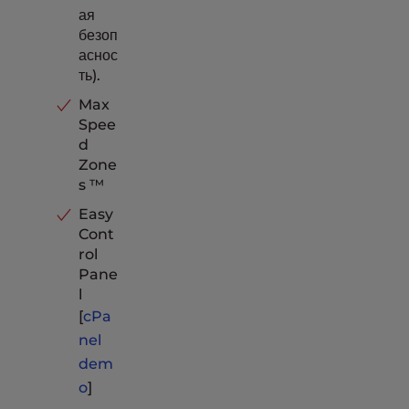
ая
безоп
аснос
ть).
Max
Spee
d
Zone
s ™
Easy
Cont
rol
Pane
l
[
cPa
nel
dem
o
]