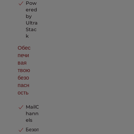
Pow
ered
by
Ultra
Stac
k
Обес
печи
вая
твою
безо
пасн
ость
MailC
hann
els
Безоп