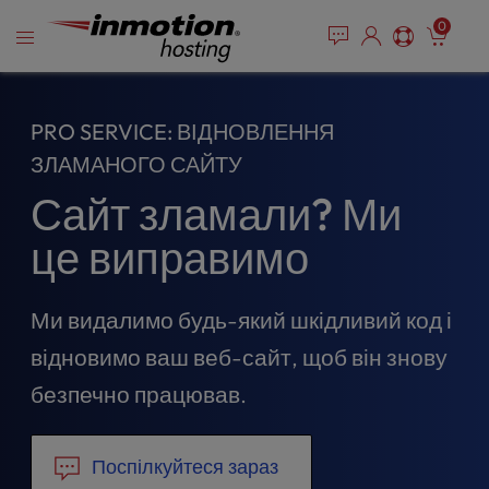
P
Перейти
e
0
l
a
до
e
d
змісту
e
a
r
s
PRO SERVICE: ВІДНОВЛЕННЯ
s
e
n
ЗЛАМАНОГО САЙТУ
o
Сайт зламали? Ми
t
e
це виправимо
:
T
h
Ми видалимо будь-який шкідливий код і
i
s
відновимо ваш веб-сайт, щоб він знову
w
безпечно працював.
e
b
s
Поспілкуйтеся зараз
i