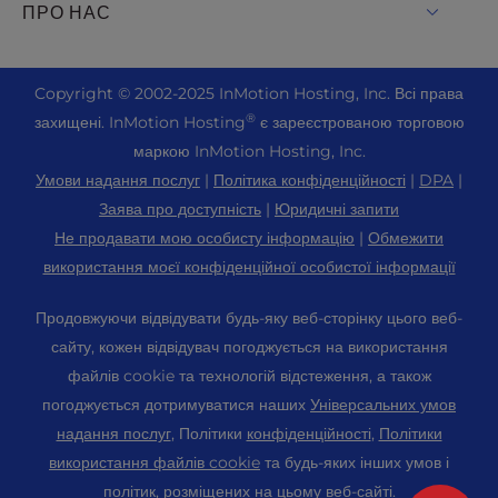
Живий чат
ПРО НАС
UltraStack ONE для WordPress
Drupal Хостинг
+ 757-350-8523
VPS хостинг
Зв'яжіться з нами
Joomla Хостинг
+44 2045 763722
Copyright ©
2002-2025
InMotion Hosting, Inc.
Всі права
Хмарний VPS
Про нас
cPanel Хостинг
®
захищені. InMotion Hosting
є зареєстрованою торговою
Центр підтримки
Виділений хостинг серверів
Блог
маркою InMotion Hosting, Inc.
Хостинг PHP
Ресурси
Голі металеві сервери
Умови надання послуг
|
Політика конфіденційності
|
DPA
|
Новини
Magento Хостинг
Підтримка громади
Заява про доступність
|
Юридичні запити
Рішення для корпоративного хостингу
Кар'єра
PrestaShop Хостинг
Не продавати мою особисту інформацію
|
Обмежити
WordPress Навчальні посібники
OpenMetal Cloud IaaS
Партнерська програма
використання моєї конфіденційної особистої інформації
Laravel Хостинг
InMotion Solutions
Хостинг для реселерів
Порекомендуйте друга
Хостинг Ubuntu
Продовжуючи відвідувати будь-яку веб-сторінку цього веб-
Керований хостинг
VPS реселерів
Студентський веб-хостинг
сайту, кожен відвідувач погоджується на використання
Хостинг Linux
Міграція веб-сайтів
Хостинг серверів Minecraft
файлів cookie та технологій відстеження, а також
Карта сайту
Панель управління WebPro
погоджується дотримуватися наших
Універсальних умов
Розташування центрів обробки даних
Хостинг для електронної комерції
Налаштування cookie
WordPress Конструктор веб-сайтів
надання послуг
, Політики
конфіденційності
,
Політики
Центр обробки даних в Лос-Анджелесі
Налаштування доступності (ADA)
використання файлів cookie
та будь-яких інших умов і
Доменні імена
Центр обробки даних Ешберн
політик, розміщених на цьому веб-сайті.