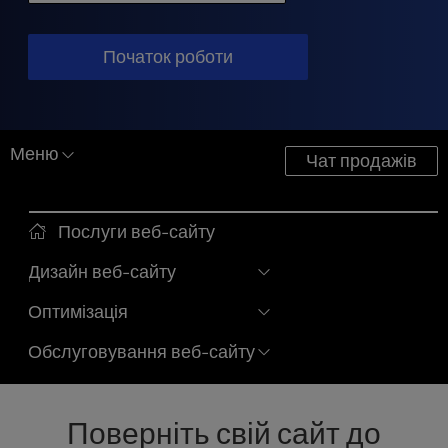
t
e
i
Початок роботи
n
c
l
u
Меню
d
Чат продажів
e
s
a
Послуги веб-сайту
n
a
Дизайн веб-сайту
c
Оптимізація
c
e
Обслуговування веб-сайту
s
s
i
b
Поверніть свій сайт до
i