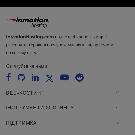
новими веб-стандартами.
InMotionHosting.com
надає веб-хостинг, хмарні
рішення та керовані послуги компаніям і підприємцям
по всьому світу.
Слідкуйте за нами
ВЕБ-ХОСТИНГ
Віртуальний хостинг
ІНСТРУМЕНТИ ХОСТИНГУ
Хостинг для WordPress
WordPress
ПІДТРИМКА
Керував WordPress
Хостинг WooCommerce