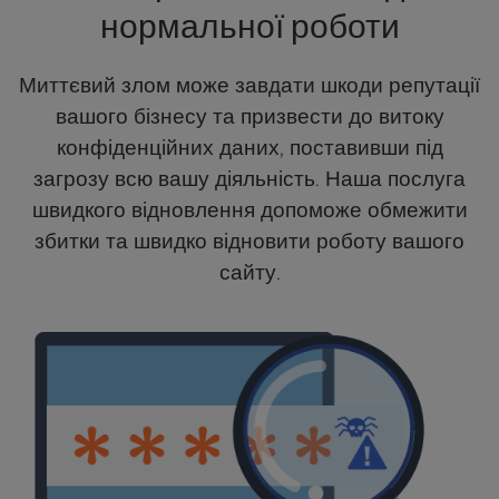
нормальної роботи
l
i
t
Миттєвий злом може завдати шкоди репутації
y
вашого бізнесу та призвести до витоку
s
y
конфіденційних даних, поставивши під
s
загрозу всю вашу діяльність. Наша послуга
t
швидкого відновлення допоможе обмежити
e
збитки та швидко відновити роботу вашого
m
.
сайту.