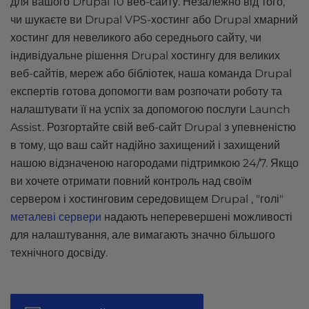
для вашого Drupal 10 веб-сайту. Незалежно від того,
чи шукаєте ви Drupal VPS-хостинг або Drupal хмарний
хостинг для невеликого або середнього сайту, чи
індивідуальне рішення Drupal хостингу для великих
веб-сайтів, мереж або бібліотек, наша команда Drupal
експертів готова допомогти вам розпочати роботу та
налаштувати її на успіх за допомогою послуги Launch
Assist. Розгортайте свій веб-сайт Drupal з упевненістю
в тому, що ваш сайт надійно захищений і захищений
нашою відзначеною нагородами підтримкою 24/7. Якщо
ви хочете отримати повний контроль над своїм
сервером і хостинговим середовищем Drupal , "голі"
металеві сервери
надають неперевершені можливості
для налаштування, але вимагають значно більшого
технічного досвіду.