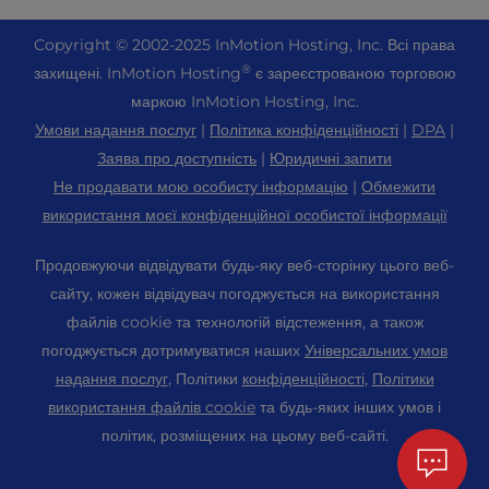
+ 757-350-8523
VPS хостинг
Зв'яжіться з нами
Joomla Хостинг
+44 2045 763722
Copyright ©
2002-2025
InMotion Hosting, Inc.
Всі права
Хмарний VPS
Про нас
cPanel Хостинг
®
захищені. InMotion Hosting
є зареєстрованою торговою
Центр підтримки
Виділений хостинг серверів
Блог
маркою InMotion Hosting, Inc.
Хостинг PHP
Ресурси
Голі металеві сервери
Умови надання послуг
|
Політика конфіденційності
|
DPA
|
Новини
Magento Хостинг
Підтримка громади
Заява про доступність
|
Юридичні запити
Рішення для корпоративного хостингу
Кар'єра
PrestaShop Хостинг
Не продавати мою особисту інформацію
|
Обмежити
WordPress Навчальні посібники
OpenMetal Cloud IaaS
Партнерська програма
використання моєї конфіденційної особистої інформації
Laravel Хостинг
InMotion Solutions
Хостинг для реселерів
Порекомендуйте друга
Хостинг Ubuntu
Продовжуючи відвідувати будь-яку веб-сторінку цього веб-
Керований хостинг
VPS реселерів
Студентський веб-хостинг
сайту, кожен відвідувач погоджується на використання
Хостинг Linux
Міграція веб-сайтів
Хостинг серверів Minecraft
файлів cookie та технологій відстеження, а також
Карта сайту
Панель управління WebPro
погоджується дотримуватися наших
Універсальних умов
Розташування центрів обробки даних
Хостинг для електронної комерції
Налаштування cookie
WordPress Конструктор веб-сайтів
надання послуг
, Політики
конфіденційності
,
Політики
Центр обробки даних в Лос-Анджелесі
Налаштування доступності (ADA)
використання файлів cookie
та будь-яких інших умов і
Доменні імена
Центр обробки даних Ешберн
політик, розміщених на цьому веб-сайті.
Професійна електронна пошта
Амстердамський центр обробки даних