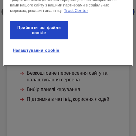
вами нашого сайту з нашими партнерами в соціальних
160GB
NVMe SSD
мережах, рекламі і аналітиці.
Trust Center
❮
❯
Пропускна здатність
5 ТБ
2
виділені IP-адреси
Прийняти всі файли
сookie
Безкоштовна пробна версія
професійної електронної пошти*
Налаштування cookie
Безкоштовний SSL
Захист від DDoS-атак
Безкоштовне перенесення сайту та
налаштування сервера
Вибір панелі керування
Підтримка в чаті від корисних людей