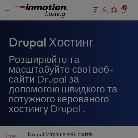
P
Перейти
e
0
l
a
до
e
d
змісту
e
a
r
s
s
e
Drupal Хостинг
n
o
Розширюйте та
t
e
масштабуйте свої веб-
:
сайти Drupal за
T
h
допомогою швидкого та
i
потужного керованого
s
w
хостингу Drupal .
e
b
s
i
Drupal Міграція веб-сайтів