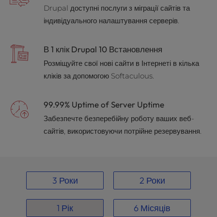
t
Drupal доступні послуги з міграції сайтів та
e
індивідуального налаштування серверів.
i
n
c
В 1 клік Drupal 10 Встановлення
l
Розміщуйте свої нові сайти в Інтернеті в кілька
u
d
кліків за допомогою Softaculous.
e
s
99.99% Uptime of Server Uptime
a
n
Забезпечте безперебійну роботу ваших веб-
a
сайтів, використовуючи потрійне резервування.
c
c
e
s
3 Роки
2 Роки
s
i
b
1 Рік
6 Місяців
i