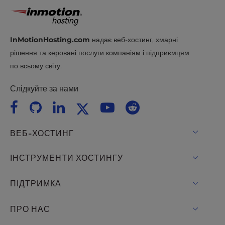
InMotionHosting.com
надає веб-хостинг, хмарні
рішення та керовані послуги компаніям і підприємцям
по всьому світу.
Слідкуйте за нами
ВЕБ-ХОСТИНГ
Віртуальний хостинг
ІНСТРУМЕНТИ ХОСТИНГУ
Хостинг для WordPress
WordPress
ПІДТРИМКА
Керував WordPress
Хостинг WooCommerce
Живий чат
ПРО НАС
UltraStack ONE для WordPress
Drupal Хостинг