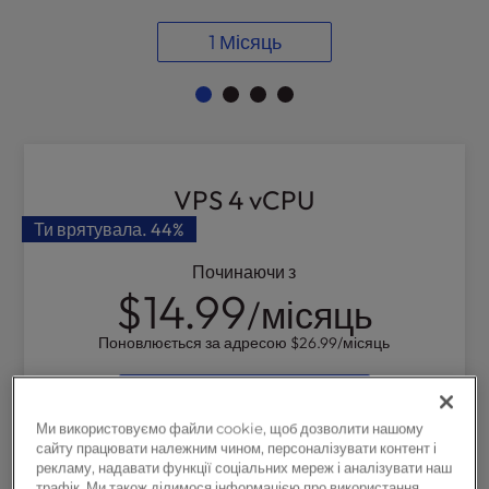
l
1 Місяць
i
t
y
s
y
s
t
VPS 4 vCPU
e
Ти врятувала.
44%
m
.
Починаючи з
$14.99
/місяць
Поновлюється за адресою
$26.99
/місяць
Виберіть
Ми використовуємо файли cookie, щоб дозволити нашому
4
ядра
vCPU
сайту працювати належним чином, персоналізувати контент і
рекламу, надавати функції соціальних мереж і аналізувати наш
8 ГБ
ОПЕРАТИВНОЇ ПАМ'ЯТІ
трафік. Ми також ділимося інформацією про використання