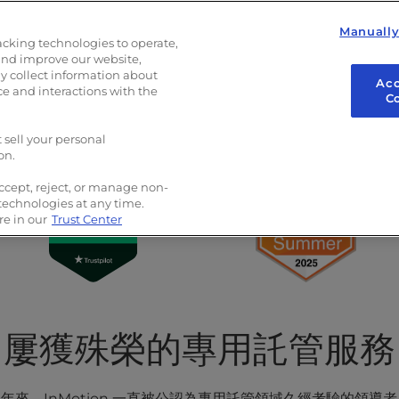
Manuall
acking technologies to operate,
and improve our website,
 collect information about
Acc
ce and interactions with the
C
聯絡
+1-757-693-5455
或
要求回電
 sell your personal
on.
ccept, reject, or manage non-
 technologies at any time.
e in our
Trust Center
屢獲殊榮的專用託管服務
年來，InMotion 一直被公認為專用託管領域久經考驗的領導