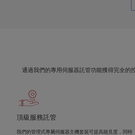
e
s
s
C
o
n
t
r
o
l
通過我們的專用伺服器託管功能獲得完全的
-
F
1
0
t
o
o
頂級服務託管
p
e
我們的管理式專屬伺服器主機套裝可提高能見度，同時
n