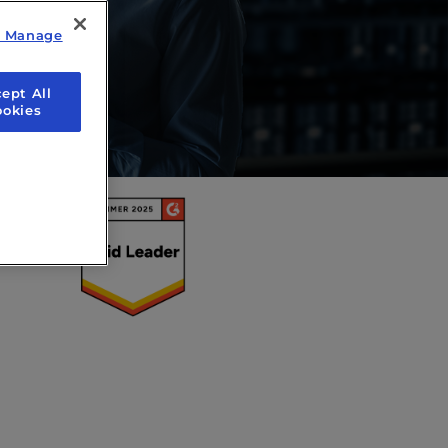
y Manage
ept All
ookies
者。