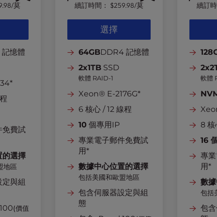
9.98
/莫
續訂時間：
$259.98
/莫
續訂
選擇
4 記憶體
64GB
DDR4 記憶體
128
2x1TB
SSD
2x2
軟體 RAID-1
軟體 R
34*
Xeon® E-2176G*
NV
線程
6 核心 / 12 線程
Xeo
10
個專用IP
8 核
件免費試
專業電子郵件免費試
16 
用*
置的選擇
專業
數據中心位置的選擇
用*
盟地區
包括美國和歐盟地區
設定與組
數據
包含伺服器設定與組
包括
態
100
包含
(價值