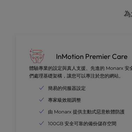
a
l
為
d
i
s
a
b
i
InMotion Premier Care
l
i
體驗專業的設定與真人支援、先進的 Monarx 
t
i
們處理基礎架構，讓您可以專注於您的網站。
e
簡易的伺服器設定
s
w
專家級效能調整
h
o
由 Monarx 提供主動式惡意軟體防護
a
r
100GB 安全可靠的備份儲存空間
e