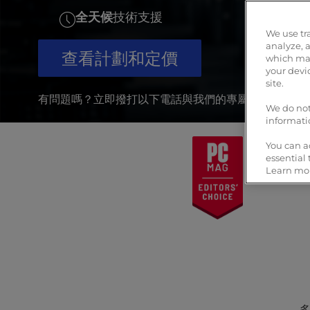
t
全天候
技術支援
e
i
We use tr
n
analyze, 
查看計劃和定價
which may
c
your devi
l
site.
u
有問題嗎？立即撥打以下電話與我們的專屬伺服器專家
d
We do not
informati
e
s
You can a
a
essential
n
Learn mor
a
c
c
e
s
s
i
b
i
多