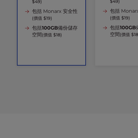
b
$49)
$49)
s
包括 Mona
包括 Monarx 安全性
i
(價值 $19)
(價值 $19)
t
e
包括
100GB
包括
100GB
備份儲存
t
空間
空間
(價值 $18
(價值 $18)
o
p
e
o
p
l
e
w
i
t
h
v
i
s
u