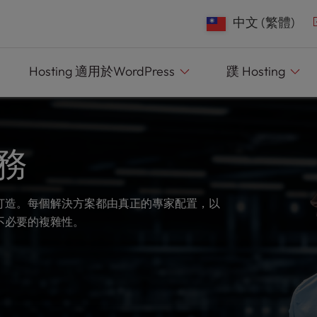
e
n
中文 (繁體)
r
e
Hosting
適用於WordPress
蹼
Hosting
a
d
e
r
務
s
打造。每個解決方案都由真正的專家配置，以
不必要的複雜性。