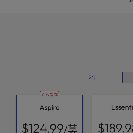
l
i
t
y
s
y
s
t
e
m
.
P
2年
r
e
立即保存
s
s
Essenti
Aspire
C
o
n
$189.9
$124.99
/莫
t