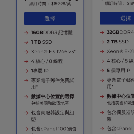
r
續訂時間：
$18
續訂時間：
$159.98
/莫
o
l
選擇
選擇
-
F
32GB
DDR
16GB
DDR3 記憶體
1
2 TB
SSD
1
1 TB
SSD
t
Xeon® E-21
Xeon® E3-1246 v3*
o
4 核心 / 8 
4 核心 / 8 線程
a
d
5
個專用IP
1
專屬 IP
j
專業電子郵
專業電子郵件免費試
u
用*
用*
s
t
數據中心位
數據中心位置的選擇
t
包括美國和歐
包括美國和歐盟地區
h
包含伺服器
包含伺服器設定與組
e
態
態
w
e
包含cPanel 
包含cPanel 100
(價值