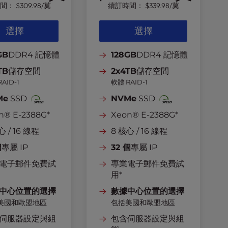
時間：
$309.98
/莫
續訂時間：
$339.98
/莫
選擇
選擇
GB
DDR4 記憶體
128GB
DDR4 記憶體
TB
儲存空間
2x4TB
儲存空間
AID-1
軟體 RAID-1
Me
SSD
NVMe
SSD
n® E-2388G*
Xeon® E-2388G*
心 / 16 線程
8 核心 / 16 線程
個
專屬 IP
32 個
專屬 IP
電子郵件免費試
專業電子郵件免費試
用*
中心位置的選擇
數據中心位置的選擇
美國和歐盟地區
包括美國和歐盟地區
伺服器設定與組
包含伺服器設定與組