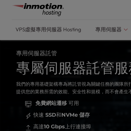
P
跳
l
到
e
內
a
容
s
VPS虛擬專用伺服器
Hosting
專用伺服器
e
n
o
專用伺服器託管
t
e
專屬伺服器託管服
:
T
h
我們的專用基礎架構專為將託管視為關鍵任務的團隊所
i
提供您的業務所需的效能、安全性和規模，而不會產生
s
w
免費網站遷移
可用
e
b
快速
SSD
和
NVMe 儲存
s
i
高達
10 Gbps
上行連接埠