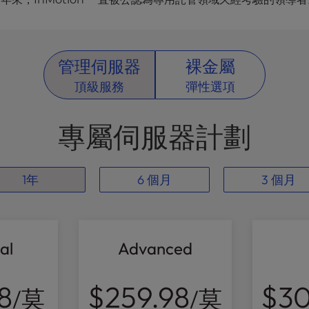
管理伺服器
裸金屬
頂級服務
彈性選項
專屬伺服器計劃
1年
6 個月
3 個月
al
Advanced
8
$259.98
$30
/莫
/莫