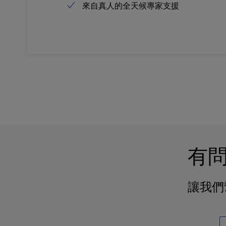
u
來自真人的全天候專家支援
s
i
n
g
a
s
c
r
e
e
n
r
e
有
a
d
e
讓我們
r
;
P
r