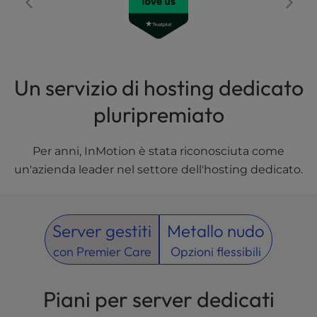
l
i
t
y
s
Un servizio di hosting dedicato
y
s
pluripremiato
t
e
Per anni, InMotion è stata riconosciuta come
m
.
un'azienda leader nel settore dell'hosting dedicato.
Server gestiti
Metallo nudo
con Premier Care
Opzioni flessibili
Piani per server dedicati