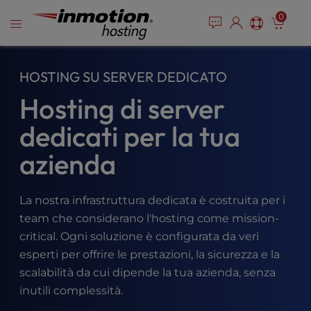
P
Vai
e
0
l
a
al
e
d
contenuto
e
a
r
s
HOSTING SU SERVER DEDICATO
s
e
Hosting di server
n
o
dedicati per la tua
t
e
azienda
:
T
h
La nostra infrastruttura dedicata è costruita per i
i
team che considerano l'hosting come mission-
s
w
critical. Ogni soluzione è configurata da veri
e
esperti per offrire le prestazioni, la sicurezza e la
b
scalabilità da cui dipende la tua azienda, senza
s
inutili complessità.
i