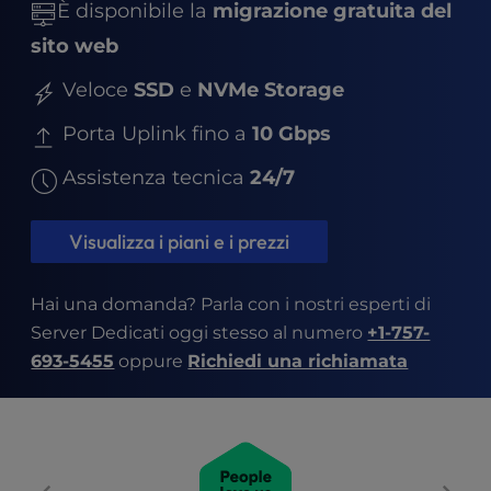
t
È disponibile la
migrazione gratuita del
e
sito web
i
n
Veloce
SSD
e
NVMe Storage
c
l
Porta Uplink fino a
10 Gbps
u
d
Assistenza tecnica
24/7
e
s
Visualizza i piani e i prezzi
a
n
a
Hai una domanda? Parla con i nostri esperti di
c
Server Dedicati oggi stesso al numero
+1-757-
c
693-5455
oppure
Richiedi una richiamata
e
s
s
i
b
i