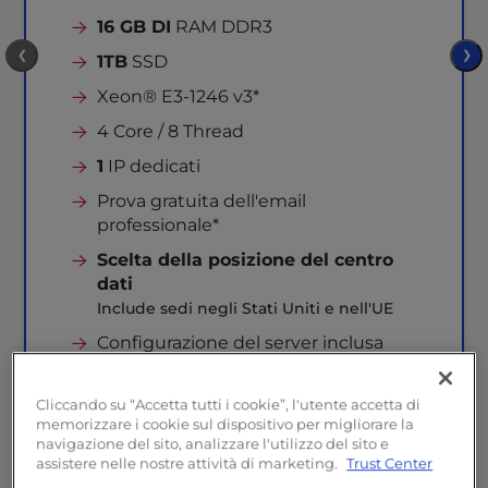
16 GB DI
RAM DDR3
❮
❯
1TB
SSD
Xeon® E3-1246 v3*
4 Core / 8 Thread
1
IP dedicati
Prova gratuita dell'email
professionale*
Scelta della posizione del centro
dati
Include sedi negli Stati Uniti e nell'UE
Configurazione del server inclusa
Incluso cPanel 100
(valore di $49)
Cliccando su “Accetta tutti i cookie”, l'utente accetta di
Incluso Monarx Security
(valore di $19)
memorizzare i cookie sul dispositivo per migliorare la
navigazione del sito, analizzare l'utilizzo del sito e
Storage di backup
da 100 GB
incluso
assistere nelle nostre attività di marketing.
Trust Center
(valore di $18)