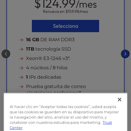
$124.99
/mes
Renueva en
$159.98
/mes
Selecciona
16 GB
DE RAM DDR3
1TB
tecnología SSD
❮
❯
Xeon® E3-1246 v3*.
4 núcleos / 8 hilos
1
IPs dedicadas
Prueba gratuita de correo
electrónico profesional*.
Elección de la ubicación del centro
Al hacer clic en “Aceptar todas las cookies”, usted acepta
de datos
que las cookies se guarden en su dispositivo para mejorar
Incluye ubicaciones en EE.UU. y la UE
la navegación del sitio, analizar el uso del mismo, y
colaborar con nuestros estudios para marketing.
Trust
Instalación y configuración del
Center
servidor incluido