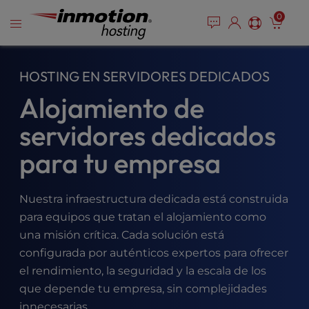
P
Saltar
e
0
l
a
al
e
d
contenido
e
a
r
s
HOSTING EN SERVIDORES DEDICADOS
s
e
Alojamiento de
n
o
servidores dedicados
t
e
para tu empresa
:
T
h
Nuestra infraestructura dedicada está construida
i
para equipos que tratan el alojamiento como
s
w
una misión crítica. Cada solución está
e
configurada por auténticos expertos para ofrecer
b
el rendimiento, la seguridad y la escala de los
s
que depende tu empresa, sin complejidades
i
innecesarias.