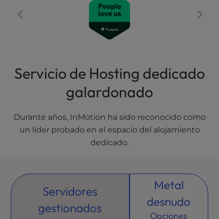
l
i
t
y
s
y
Servicio de Hosting dedicado
s
t
galardonado
e
m
.
Durante años, InMotion ha sido reconocido como
un líder probado en el espacio del alojamiento
dedicado.
Metal
Servidores
desnudo
gestionados
Opciones