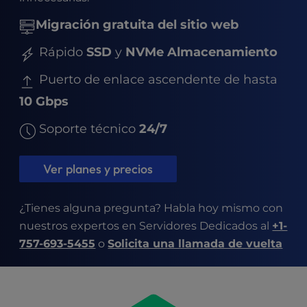
t
e
Migración gratuita del sitio web
i
n
Rápido
SSD
y
NVMe Almacenamiento
c
l
Puerto de enlace ascendente de hasta
u
10 Gbps
d
e
Soporte técnico
24/7
s
a
n
Ver planes y precios
a
c
¿Tienes alguna pregunta? Habla hoy mismo con
c
nuestros expertos en Servidores Dedicados al
+1-
e
s
757-693-5455
o
Solicita una llamada de vuelta
s
i
b
i