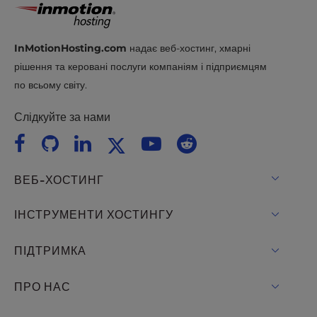
InMotionHosting.com
надає веб-хостинг, хмарні
рішення та керовані послуги компаніям і підприємцям
по всьому світу.
Слідкуйте за нами
ВЕБ-ХОСТИНГ
Віртуальний хостинг
ІНСТРУМЕНТИ ХОСТИНГУ
Хостинг для WordPress
WordPress
ПІДТРИМКА
Керував WordPress
Хостинг WooCommerce
Живий чат
ПРО НАС
UltraStack ONE для WordPress
Drupal Хостинг
+ 757-350-8523
VPS хостинг