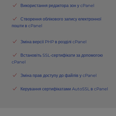
потрібна саме функціональність cPanel , ми
Використання редактора зон у cPanel
рекомендуємо розглянути наші варіанти
віртуального
хостингу
, де cPanel включено для
Створення облікового запису електронної
вашої зручності.
пошти в cPanel
Зміна версії PHP в розділі cPanel
Встановіть SSL-сертифікати за допомогою
cPanel
Зміна прав доступу до файлів у cPanel
Керування сертифікатами AutoSSL в cPanel