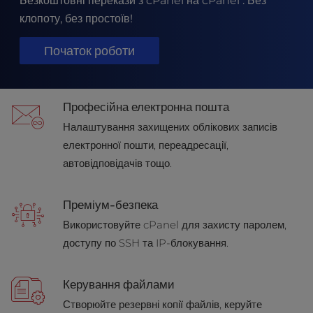
Безкоштовні перекази з cPanel на cPanel . Без
t
e
клопоту, без простоїв!
i
n
Початок роботи
c
l
u
Професійна електронна пошта
d
e
Налаштування захищених облікових записів
s
електронної пошти, переадресації,
a
автовідповідачів тощо.
n
a
c
Преміум-безпека
c
Використовуйте cPanel для захисту паролем,
e
доступу по SSH та IP-блокування.
s
s
i
Керування файлами
b
Створюйте резервні копії файлів, керуйте
i