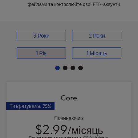
файлами та контролюйте свої FTP-акаунти.
l
i
t
y
s
3 Роки
2 Роки
y
s
t
1 Рік
1 Місяць
e
m
.
Core
Ти врятувала.
75%
Починаючи з
$2.99
/місяць