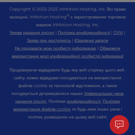
Зв'яжіться з нами
Joomla Хостинг
+44 2045 763722
Copyright ©
2002-2025
InMotion Hosting, Inc.
Всі права
Хмарний VPS
Про нас
cPanel Хостинг
®
захищені. InMotion Hosting
є зареєстрованою торговою
Центр підтримки
Виділений хостинг серверів
Блог
маркою InMotion Hosting, Inc.
Хостинг PHP
Ресурси
Голі металеві сервери
Умови надання послуг
|
Політика конфіденційності
|
DPA
|
Новини
Magento Хостинг
Підтримка громади
Заява про доступність
|
Юридичні запити
Рішення для корпоративного хостингу
Кар'єра
PrestaShop Хостинг
Не продавати мою особисту інформацію
|
Обмежити
WordPress Навчальні посібники
OpenMetal Cloud IaaS
Партнерська програма
використання моєї конфіденційної особистої інформації
Laravel Хостинг
InMotion Solutions
Хостинг для реселерів
Порекомендуйте друга
Хостинг Ubuntu
Продовжуючи відвідувати будь-яку веб-сторінку цього веб-
Керований хостинг
VPS реселерів
Студентський веб-хостинг
сайту, кожен відвідувач погоджується на використання
Хостинг Linux
Міграція веб-сайтів
Хостинг серверів Minecraft
файлів cookie та технологій відстеження, а також
Карта сайту
Панель управління WebPro
погоджується дотримуватися наших
Універсальних умов
Розташування центрів обробки даних
Хостинг для електронної комерції
Налаштування cookie
WordPress Конструктор веб-сайтів
надання послуг
, Політики
конфіденційності
,
Політики
Центр обробки даних в Лос-Анджелесі
Налаштування доступності (ADA)
використання файлів cookie
та будь-яких інших умов і
Доменні імена
Центр обробки даних Ешберн
політик, розміщених на цьому веб-сайті.
Професійна електронна пошта
Амстердамський центр обробки даних