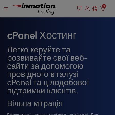
P
Перейти
e
0
l
a
до
e
d
змісту
e
a
r
s
s
e
cPanel Хостинг
n
o
Легко керуйте та
t
e
розвивайте свої веб-
:
сайти за допомогою
T
h
провідного в галузі
i
cPanel та цілодобової
s
w
підтримки клієнтів.
e
b
Вільна міграція
s
i