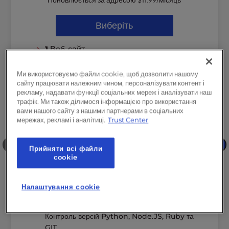
Поновлюється за адресою
$11.99
/місяць
Виберіть
1
Веб-сайт
100 ГБ
SSD Сховище
Ми використовуємо файли cookie, щоб дозволити нашому
Необмежена
пропускна здатність
сайту працювати належним чином, персоналізувати контент і
рекламу, надавати функції соціальних мереж і аналізувати наш
Безкоштовна електронна пошта
трафік. Ми також ділимося інформацією про використання
вами нашого сайту з нашими партнерами в соціальних
Безкоштовна пробна версія
мережах, рекламі і аналітиці.
Trust Center
професійної електронної пошти*
Безкоштовний домен
❮
❯
Прийняти всі файли
(вартість $23)
сookie
Безкоштовний SSL
Налаштування cookie
~ 20 тис.
відвідувачів на місяць
Хостинг Плюс
Контроль версій Python, Node.JS, Ruby та
GIT.