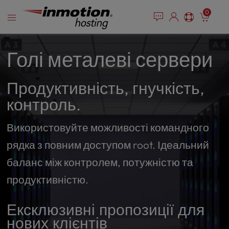
P
Перейти
e
0
l
a
до
e
d
змісту
e
a
r
s
Голі металеві сервери
s
e
n
Продуктивність, гнучкість,
o
t
контроль.
e
:
Використовуйте можливості командного
T
h
рядка з повним доступом root. Ідеальний
i
баланс між контролем, потужністю та
s
w
продуктивністю.
e
b
Ексклюзивні пропозиції для
s
нових клієнтів
i