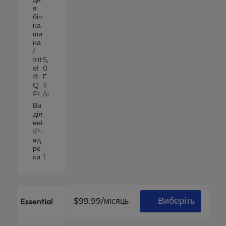
я
біч
на
ши
на
/
Int
5,
el
0
®
Г
Q
Т
PI
/с
Ви
діл
ені
IP-
ад
ре
си
1
Виберіть
Essential
$99.99
/місяць