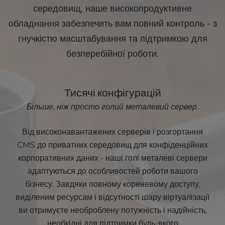
Дисков
NV
я бічна
ня
Гбіт/
середовищ, наше високопродуктивне
ий
Me
шина /
Uplink
с
простір
SSD
Intel®
8,0
обладнання забезпечить вам повний контроль - з
5.10
QPI
ГТ/с
Технол
Тактов
ГГц
гнучкістю масштабування та підтримкою для
огія
RAI
Виділе
а
Turb
RAID
D-1
ні IP-
частота
o
безперебійної роботи.
адреси
10
Невимі
Кеш-
рюване
пам'ять
з'єднан
До 1
процес
16M
ня
Гбіт/
ора
B
Тисячі конфігурацій
Uplink
с
Передн
Більше, ніж просто голий металевий сервер.
5.10
я бічна
Тактов
ГГц
шина /
а
Turb
Intel®
8,0
Від високонавантажених серверів і розгортання
частота
o
QPI
ГТ/с
Кеш-
CMS до приватних середовищ для конфіденційних
Виділе
пам'ять
ні IP-
корпоративних даних - наші голі металеві сервери
процес
16M
адреси
16
ора
B
адаптуються до особливостей роботи вашого
Передн
бізнесу. Завдяки повному кореневому доступу,
я бічна
виділеним ресурсам і відсутності шару віртуалізації
шина /
Intel®
8,0
ви отримуєте необроблену потужність і надійність,
QPI
ГТ/с
необхідні для підтримки будь-якого