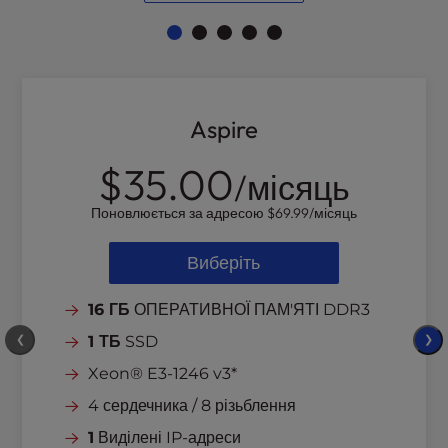
Aspire
$35.00
/місяць
Поновлюється за адресою
$69.99
/місяць
Виберіть
16 ГБ
ОПЕРАТИВНОЇ ПАМ'ЯТІ DDR3
❮
1 ТБ
SSD
❯
Xeon® E3-1246 v3*
4 сердечника / 8 різьблення
1
Виділені IP-адреси