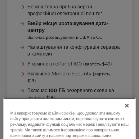
Безкоштовна пробна версія
професійної електронної пошти*
Вибір місця розташування дата-
центру
Включає розташування в США та ЄС
Налаштування та конфігурація сервера
в комплекті
У комплекті cPanel 100
(вартість $49)
Включено Monarx Security
(вартість
$19)
Включає
100 ГБ
резервного сховища
)
(вартість $18
Ми використовуємо файли cookie, щоб дозволити нашому
сайту працювати належним чином, персоналізувати контент і
рекламу, надавати функції соціальних мереж і аналізувати наш
трафік. Ми також ділимося інформацією про використання
вами нашого сайту з нашими партнерами в соціальних