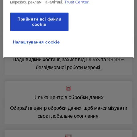
мережах, рекламі і аналітиці.
Trust Center
Прийняти всі файли
сookie
Налаштування cookie
Швидко, безпечно, надійно
Надшвидкий хостинг, захист від DDoS та 99,99%
безвідмовної роботи мережі.
Кілька центрів обробки даних
Обирайте центр обробки даних, щоб максимізувати
своє глобальне охоплення.