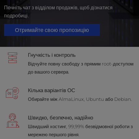
t
e
Почніть чат з відділом продажів, щоб дізнатися
i
подробиці.
n
c
Отримайте свою пропозицію
l
u
d
Гнучкість і контроль
e
s
Відчуйте повну свободу з прямим root-доступом
a
до вашого сервера.
n
a
c
Кілька варіантів ОС
c
Обирайте між AlmaLinux, Ubuntu або Debian.
e
s
s
Швидко, безпечно, надійно
i
Швидший хостинг, 99,99% безвідмовної роботи з
b
мережею першого рівня.
i