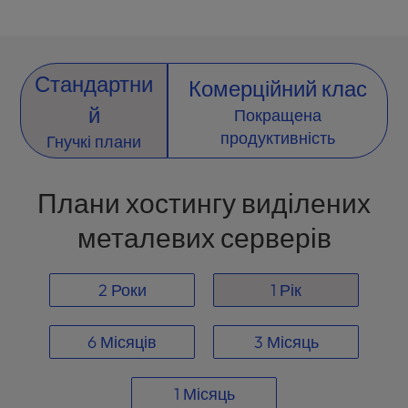
l
i
t
y
Стандартни
Комерційний клас
s
й
Покращена
y
s
продуктивність
Гнучкі плани
t
e
Плани хостингу виділених
m
.
металевих серверів
2 Роки
1 Рік
6 Місяців
3 Місяць
1 Місяць