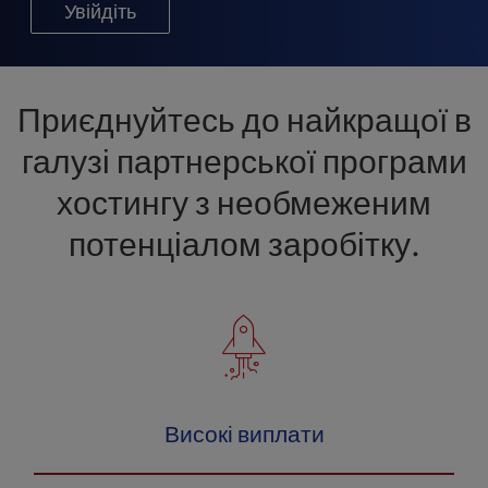
t
Увійдіть
e
i
n
c
Приєднуйтесь до найкращої в
l
u
галузі партнерської програми
d
хостингу з необмеженим
e
s
потенціалом заробітку.
a
n
a
c
c
e
s
s
Високі виплати
i
b
i