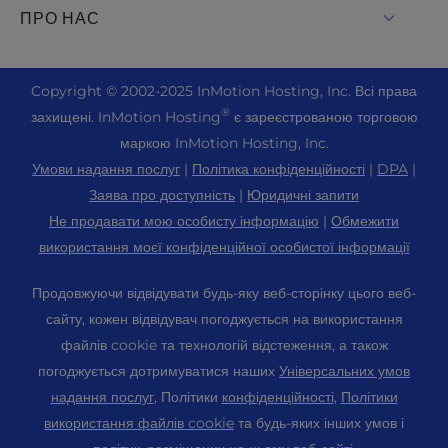
Живий чат
ПРО НАС
UltraStack ONE для WordPress
Drupal Хостинг
+ 757-350-8523
VPS хостинг
Зв'яжіться з нами
Joomla Хостинг
+44 2045 763722
Copyright ©
2002-2025
InMotion Hosting, Inc.
Всі права
Хмарний VPS
Про нас
cPanel Хостинг
®
захищені. InMotion Hosting
є зареєстрованою торговою
Центр підтримки
Виділений хостинг серверів
Блог
маркою InMotion Hosting, Inc.
Хостинг PHP
Ресурси
Голі металеві сервери
Умови надання послуг
|
Політика конфіденційності
|
DPA
|
Новини
Magento Хостинг
Підтримка громади
Заява про доступність
|
Юридичні запити
Рішення для корпоративного хостингу
Кар'єра
PrestaShop Хостинг
Не продавати мою особисту інформацію
|
Обмежити
WordPress Навчальні посібники
OpenMetal Cloud IaaS
Партнерська програма
використання моєї конфіденційної особистої інформації
Laravel Хостинг
InMotion Solutions
Хостинг для реселерів
Порекомендуйте друга
Хостинг Ubuntu
Продовжуючи відвідувати будь-яку веб-сторінку цього веб-
Керований хостинг
VPS реселерів
Студентський веб-хостинг
сайту, кожен відвідувач погоджується на використання
Хостинг Linux
Міграція веб-сайтів
Хостинг серверів Minecraft
файлів cookie та технологій відстеження, а також
Карта сайту
Панель управління WebPro
погоджується дотримуватися наших
Універсальних умов
Розташування центрів обробки даних
Хостинг для електронної комерції
Налаштування cookie
WordPress Конструктор веб-сайтів
надання послуг
, Політики
конфіденційності
,
Політики
Центр обробки даних в Лос-Анджелесі
Налаштування доступності (ADA)
використання файлів cookie
та будь-яких інших умов і
Доменні імена
Центр обробки даних Ешберн