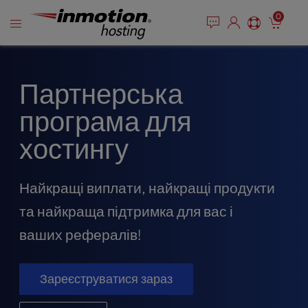
P
Перейти
e
0
l
a
до
e
d
змісту
e
a
r
s
s
e
Партнерська
n
програма для
o
t
хостингу
e
:
T
Найкращі виплати, найкращі продукти
h
i
та найкраща підтримка для вас і
s
ваших рефералів!
w
e
b
Зареєструватися зараз
s
i