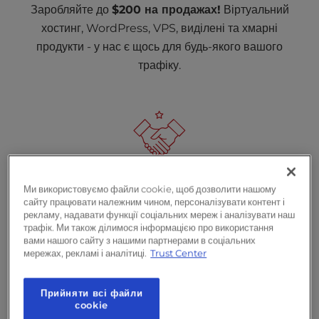
Заробляйте до
$200 на продажах!
Віртуальний
l
i
хостинг, WordPress, VPS, виділені та хмарні
t
продукти - у нас є щось для будь-якого вашого
y
трафіку.
s
y
s
t
e
m
.
Спеціалізована підтримка афіліатів
Ми використовуємо файли cookie, щоб дозволити нашому
сайту працювати належним чином, персоналізувати контент і
рекламу, надавати функції соціальних мереж і аналізувати наш
трафік. Ми також ділимося інформацією про використання
Серйозно ставитеся до результатів? Ми теж. Наша
вами нашого сайту з нашими партнерами в соціальних
команда афіліатів допоможе вам заробляти більше
мережах, рекламі і аналітиці.
Trust Center
за допомогою індивідуальних стратегій та
експертної підтримки.
Прийняти всі файли
сookie