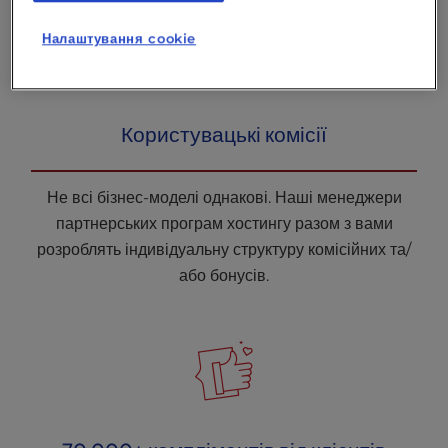
Налаштування cookie
Користувацькі комісії
Не всі бізнес-моделі однакові. Наші менеджери
партнерських програм хостингу разом з вами
розроблять індивідуальну структуру комісійних та/
або бонусів.