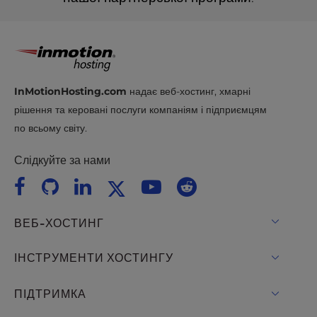
InMotionHosting.com
надає веб-хостинг, хмарні
рішення та керовані послуги компаніям і підприємцям
по всьому світу.
Слідкуйте за нами
ВЕБ-ХОСТИНГ
Віртуальний хостинг
ІНСТРУМЕНТИ ХОСТИНГУ
Хостинг для WordPress
WordPress
ПІДТРИМКА
Керував WordPress
Хостинг WooCommerce